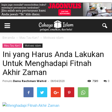
Beranda
Mau Tau Kan?
Motivasi islam
Mau Tau Kan?
Motivasi islam
Ini yang Harus Anda Lakukan
Untuk Menghadapi Fitnah
Akhir Zaman
Penulis
Danu Rachman Wahid
-
08/04/2020
7589
0