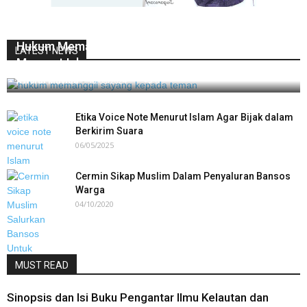
Hukum Memanggil Sayang Kepada Teman
LATEST NEWS
Menurut Islam
Asrorul Muvida
-
10/08/2024
0
Etika Voice Note Menurut Islam Agar Bijak dalam
Berkirim Suara
06/05/2025
Cermin Sikap Muslim Dalam Penyaluran Bansos
Warga
04/10/2020
MUST READ
Sinopsis dan Isi Buku Pengantar Ilmu Kelautan dan