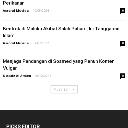
Perikanan
Asrorul Muvida
-
10/08/2024
0
Bentrok di Maluku Akibat Salah Paham, Ini Tanggapan
Islam
Asrorul Muvida
-
04/07/2022
0
Menjaga Pandangan di Sosmed yang Penuh Konten
Vulgar
Ustadz Al Amien
-
06/28/2025
0
Muat lebih
PICKS EDITOR