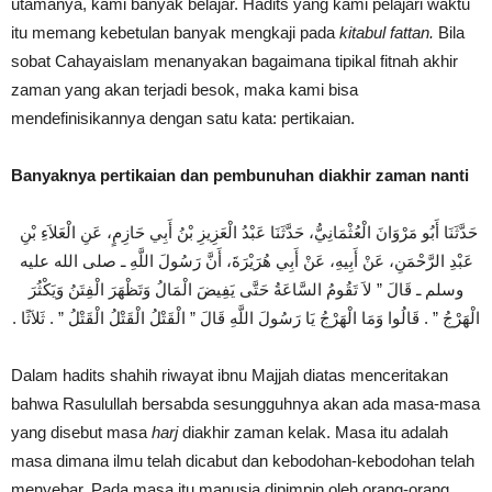
utamanya, kami banyak belajar. Hadits yang kami pelajari waktu
itu memang kebetulan banyak mengkaji pada
kitabul fattan.
Bila
sobat Cahayaislam menanyakan bagaimana tipikal fitnah akhir
zaman yang akan terjadi besok, maka kami bisa
mendefinisikannya dengan satu kata: pertikaian.
Banyaknya pertikaian dan pembunuhan diakhir zaman nanti
حَدَّثَنَا أَبُو مَرْوَانَ الْعُثْمَانِيُّ، حَدَّثَنَا عَبْدُ الْعَزِيزِ بْنُ أَبِي حَازِمٍ، عَنِ الْعَلاَءِ بْنِ
عَبْدِ الرَّحْمَنِ، عَنْ أَبِيهِ، عَنْ أَبِي هُرَيْرَةَ، أَنَّ رَسُولَ اللَّهِ ـ صلى الله عليه
وسلم ـ قَالَ ‏”‏ لاَ تَقُومُ السَّاعَةُ حَتَّى يَفِيضَ الْمَالُ وَتَظْهَرَ الْفِتَنُ وَيَكْثُرَ
الْهَرْجُ ‏”‏ ‏.‏ قَالُوا وَمَا الْهَرْجُ يَا رَسُولَ اللَّهِ قَالَ ‏”‏ الْقَتْلُ الْقَتْلُ الْقَتْلُ ‏”‏ ‏.‏ ثَلاَثًا ‏.‏
Dalam hadits shahih riwayat ibnu Majjah diatas menceritakan
bahwa Rasulullah bersabda sesungguhnya akan ada masa-masa
yang disebut masa
harj
diakhir zaman kelak. Masa itu adalah
masa dimana ilmu telah dicabut dan kebodohan-kebodohan telah
menyebar. Pada masa itu manusia dipimpin oleh orang-orang