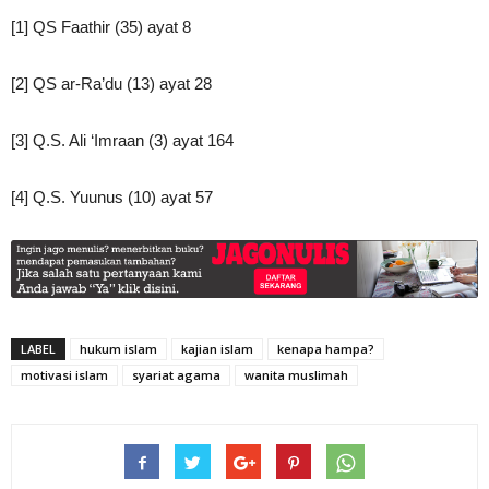
[1] QS Faathir (35) ayat 8
[2] QS ar-Ra’du (13) ayat 28
[3] Q.S. Ali ‘Imraan (3) ayat 164
[4] Q.S. Yuunus (10) ayat 57
LABEL
hukum islam
kajian islam
kenapa hampa?
motivasi islam
syariat agama
wanita muslimah