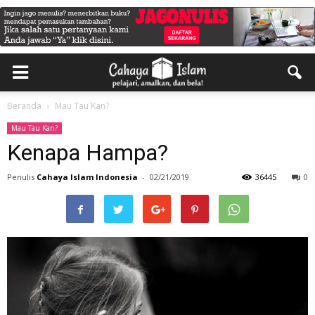
Beranda
Mau Tau Kan?
Mau Tau Kan?
Kenapa Hampa?
Penulis
Cahaya Islam Indonesia
-
02/21/2019
36445
0