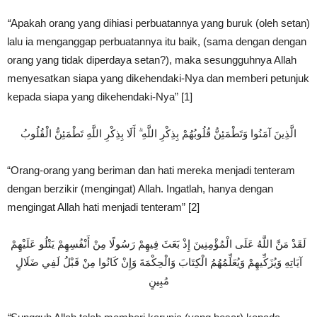
“
Apakah orang yang dihiasi perbuatannya yang buruk (oleh setan)
lalu ia menganggap perbuatannya itu baik, (sama dengan dengan
orang yang tidak diperdaya setan?), maka sesungguhnya Allah
menyesatkan siapa yang dikehendaki-Nya dan memberi petunjuk
kepada siapa yang dikehendaki-Nya” [1]
الَّذِينَ آمَنُوا وَتَطْمَئِنُّ قُلُوبُهُمْ بِذِكْرِ اللَّهِ ۗ أَلَا بِذِكْرِ اللَّهِ تَطْمَئِنُّ الْقُلُوبُ
“Orang-orang yang beriman dan hati mereka menjadi tenteram
dengan berzikir (mengingat) Allah. Ingatlah, hanya dengan
mengingat Allah hati menjadi tenteram” [2]
لَقَدْ مَنَّ اللَّهُ عَلَى الْمُؤْمِنِينَ إِذْ بَعَثَ فِيهِمْ رَسُولًا مِنْ أَنْفُسِهِمْ يَتْلُو عَلَيْهِمْ
آيَاتِهِ وَيُزَكِّيهِمْ وَيُعَلِّمُهُمُ الْكِتَابَ وَالْحِكْمَةَ وَإِنْ كَانُوا مِنْ قَبْلُ لَفِي ضَلَالٍ
مُبِينٍ