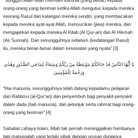
“
Sungguh Allah telah memberi karunia (yang besar) kepada
orang-orang yang beriman ketika Allah mengutus kepada mereka
seorang Rasul dari kalangan mereka sendiri, yang membacakan
kepada mereka ayat-ayat Allah, mensucikan (jiwa) mereka, dan
mengajarkan kepada mereka Al Kitab (Al Qur-an) dan Al Hikmah
(As Sunnah). Dan sesungguhnya sebelum (kedatangan Rasul)
itu, mereka benar-benar dalam kesesatan yang nyata
”
[3]
يَا أَيُّهَا النَّاسُ قَدْ جَاءَتْكُمْ مَوْعِظَةٌ مِنْ رَبِّكُمْ وَشِفَاءٌ لِمَا فِي الصُّدُورِ وَهُدًى
وَرَحْمَةٌ لِلْمُؤْمِنِينَ
“
Hai manusia, sesungguhnya telah datang kepadamu pelajaran
dari Rabbmu (al-Qur’an) dan penyembuh bagi penyakit-penyakit
dalam dada (hati manusia), dan petunjuk serta rahmat bagi orang-
orang yang beriman
”
[4]
Sahabat cahaya Islam, Allah tak pernah meninggalkan hambanya
tapi manusialah yang terlalu sibuk dengan urusan dunianya