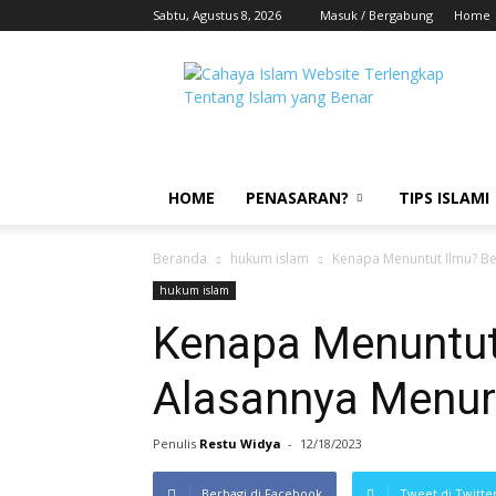
Sabtu, Agustus 8, 2026
Masuk / Bergabung
Home
HOME
PENASARAN?
TIPS ISLAMI
Beranda
hukum islam
Kenapa Menuntut Ilmu? Be
hukum islam
Kenapa Menuntut
Alasannya Menur
Penulis
Restu Widya
-
12/18/2023
Berbagi di Facebook
Tweet di Twitte