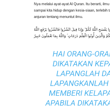
Nya melalui ayat-ayat Al Quran. Itu berarti, ilmu
sampai kita hidup dengan kesia-siaan, terlebih
anjuran tentang menuntut ilmu.
يَفْسَحِ اللَّهُ لَكُمْ ۖ وَإِذَا قِيلَ انْشُزُوا فَانْشُزُوا يَرْفَعِ اللَّهُ
كُمْ وَالَّذِينَ أُوتُوا الْعِلْمَ دَرَجَاتٍ ۚ وَاللَّهُ بِمَا تَعْمَلُونَ خَبِيرٌ
HAI ORANG-ORA
DIKATAKAN KEP
LAPANGLAH DA
LAPANGKANLAH 
MEMBERI KELAP
APABILA DIKATAKA