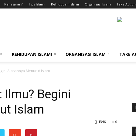
Penasaran?
Tips Islami
Kehidupan Islami
Organisasi Islam
Take Action
KEHIDUPAN ISLAMI
ORGANISASI ISLAM
TAKE A
gini Alasannya Menurut Islam
 Ilmu? Begini
ut Islam
1346
0
r