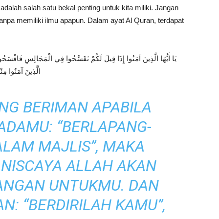
 adalah salah satu bekal penting untuk kita miliki. Jangan
 tanpa memiliki ilmu apapun. Dalam ayat Al Quran, terdapat
يَا أَيُّهَا الَّذِينَ آمَنُوا إِذَا قِيلَ لَكُمْ تَفَسَّحُوا فِي الْمَجَالِسِ فَافْسَحُوا 
الَّذِينَ آمَنُوا مِنْ
NG BERIMAN APABILA
ADAMU: “BERLAPANG-
LAM MAJLIS”, MAKA
NISCAYA ALLAH AKAN
ANGAN UNTUKMU. DAN
N: “BERDIRILAH KAMU”,