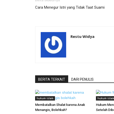
Berita sebelumya
Cara Menegur Istri yang Tidak Taat Suami
Restu Widya
BERITA TERKAIT
DARI PENULIS
hukum islam
hukum isla
Membatalkan Shalat karena Anak
Hukum Mena
Menangis, Bolehkah?
Setelah Dib