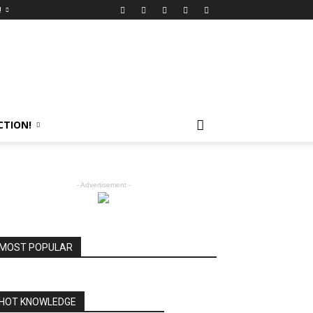
!
CTION!
- Advertisement -
MOST POPULAR
HOT KNOWLEDGE