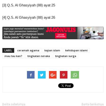
[3] Q.S. Al Ghasyiyah (88) ayat 25
[4] Q.S. Al Ghasyiyah (88) ayat 26
LABEL
ceramah agama
kajian islam
kehidupan islami
mau tau kan?
tingkatan neraka
tingkatan surga
Berita sebelumya
Berita berikutnya