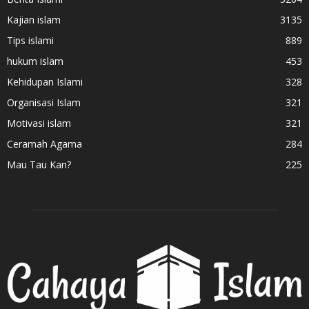
Kajian islam
3135
Tips islami
889
hukum islam
453
Kehidupan Islami
328
Organisasi Islam
321
Motivasi islam
321
Ceramah Agama
284
Mau Tau Kan?
225