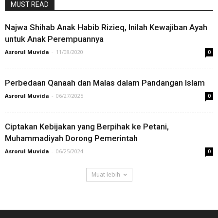
MUST READ
Najwa Shihab Anak Habib Rizieq, Inilah Kewajiban Ayah
untuk Anak Perempuannya
Asrorul Muvida
-
11/08/2020
0
Perbedaan Qanaah dan Malas dalam Pandangan Islam
Asrorul Muvida
-
06/27/2025
0
Ciptakan Kebijakan yang Berpihak ke Petani,
Muhammadiyah Dorong Pemerintah
Asrorul Muvida
-
06/25/2024
0
Muat lebih