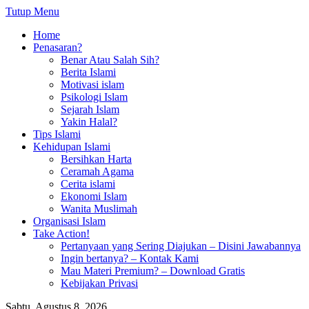
Tutup Menu
Home
Penasaran?
Benar Atau Salah Sih?
Berita Islami
Motivasi islam
Psikologi Islam
Sejarah Islam
Yakin Halal?
Tips Islami
Kehidupan Islami
Bersihkan Harta
Ceramah Agama
Cerita islami
Ekonomi Islam
Wanita Muslimah
Organisasi Islam
Take Action!
Pertanyaan yang Sering Diajukan – Disini Jawabannya
Ingin bertanya? – Kontak Kami
Mau Materi Premium? – Download Gratis
Kebijakan Privasi
Sabtu, Agustus 8, 2026