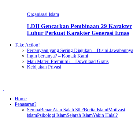
Organisasi Islam
LDII Gencarkan Pembinaan 29 Karakter
Luhur Perkuat Karakter Generasi Emas
Take Action!
Pertanyaan yang Sering Diajukan – Disini Jawabannya
Ingin bertanya? – Kontak Kami
Mau Materi Premium? – Download Gratis
Kebijakan Privasi
Home
Penasaran?
Semua
Benar Atau Salah Sih?
Berita Islami
Motivasi
islam
Psikologi Islam
Sejarah Islam
Yakin Halal?