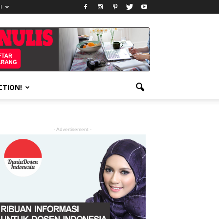
!
CTION!
- Advertisement -