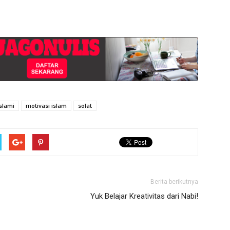
slami
motivasi islam
solat
Berita berikutnya
Yuk Belajar Kreativitas dari Nabi!