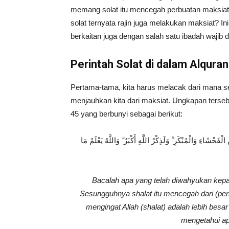
memang solat itu mencegah perbuatan maksiat, 
solat ternyata rajin juga melakukan maksiat? Ini
berkaitan juga dengan salah satu ibadah wajib d
Perintah Solat di dalam Alquran
Pertama-tama, kita harus melacak dari mana s
menjauhkan kita dari maksiat. Ungkapan tersebu
45 yang berbunyi sebagai berikut:
فَحْشَاءِ وَالْمُنْكَرِ ۗ وَلَذِكْرُ اللَّهِ أَكْبَرُ ۗ وَاللَّهُ يَعْلَمُ مَا
Bacalah apa yang telah diwahyukan kepada
Sesungguhnya shalat itu mencegah dari (pe
mengingat Allah (shalat) adalah lebih besar
mengetahui ap