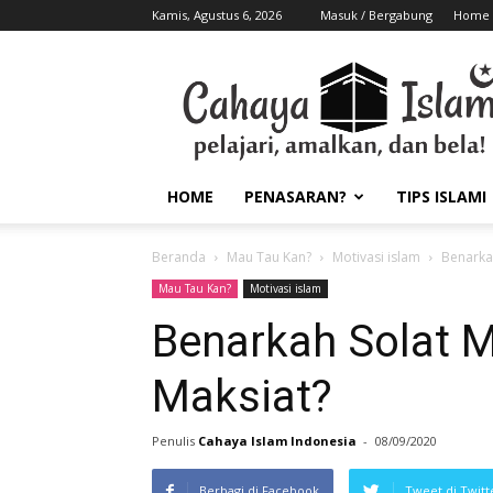
Kamis, Agustus 6, 2026
Masuk / Bergabung
Home
HOME
PENASARAN?
TIPS ISLAMI
Beranda
Mau Tau Kan?
Motivasi islam
Benarkah
Mau Tau Kan?
Motivasi islam
Benarkah Solat M
Maksiat?
Penulis
Cahaya Islam Indonesia
-
08/09/2020
Berbagi di Facebook
Tweet di Twitt