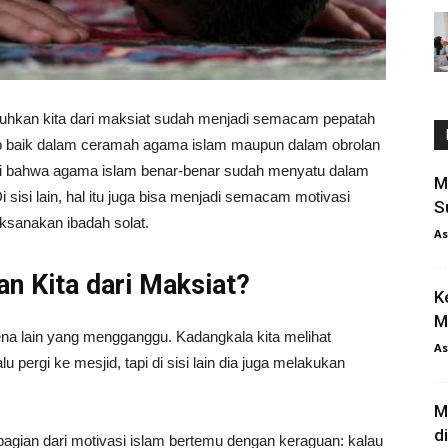
uhkan kita dari maksiat sudah menjadi semacam pepatah
ip baik dalam ceramah agama islam maupun dalam obrolan
 bukti bahwa agama islam benar-benar sudah menyatu dalam
M
Di sisi lain, hal itu juga bisa menjadi semacam motivasi
S
aksanakan ibadah solat.
As
n Kita dari Maksiat?
K
M
omena lain yang mengganggu. Kadangkala kita melihat
As
u pergi ke mesjid, tapi di sisi lain dia juga melakukan
M
d
 bagian dari motivasi islam bertemu dengan keraguan: kalau