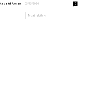
tadz Al Amien
-
03/13/2024
0
Muat lebih