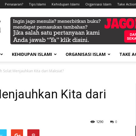
Penasaran?
Tips Islami
Kehidupan Islami
Organisasi Islam
Take Action
KEHIDUPAN ISLAMI
ORGANISASI ISLAM
TAKE A
 Solat Menjauhkan Kita dari Maksiat?
enjauhkan Kita dari
1290
0
er