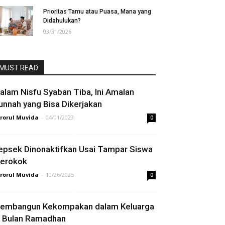
Prioritas Tamu atau Puasa, Mana yang
Didahulukan?
03/31/2026
MUST READ
alam Nisfu Syaban Tiba, Ini Amalan
unnah yang Bisa Dikerjakan
rorul Muvida
-
04/01/2023
0
epsek Dinonaktifkan Usai Tampar Siswa
erokok
rorul Muvida
-
10/26/2025
0
embangun Kekompakan dalam Keluarga
i Bulan Ramadhan