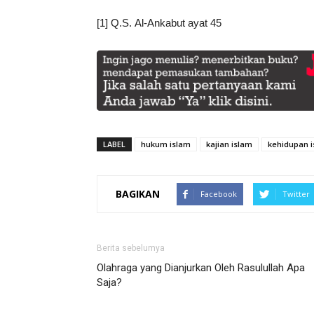
[1] Q.S. Al-Ankabut ayat 45
LABEL
hukum islam
kajian islam
kehidupan i
BAGIKAN
Facebook
Twitter
Berita sebelumya
Olahraga yang Dianjurkan Oleh Rasulullah Apa
Saja?