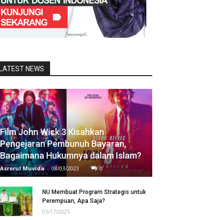
LATEST NEWS
Film John Wick 3 Kisahkan
Pengejaran Pembunuh Bayaran,
Bagaimana Hukumnya dalam Islam?
Asrorul Muvida
-
08/03/2023
0
NU Membuat Program Strategis untuk
Perempuan, Apa Saja?
05/17/2025