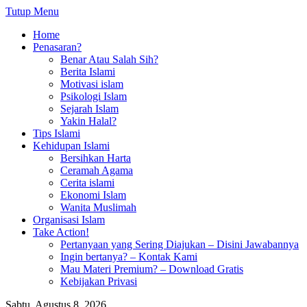
Tutup Menu
Home
Penasaran?
Benar Atau Salah Sih?
Berita Islami
Motivasi islam
Psikologi Islam
Sejarah Islam
Yakin Halal?
Tips Islami
Kehidupan Islami
Bersihkan Harta
Ceramah Agama
Cerita islami
Ekonomi Islam
Wanita Muslimah
Organisasi Islam
Take Action!
Pertanyaan yang Sering Diajukan – Disini Jawabannya
Ingin bertanya? – Kontak Kami
Mau Materi Premium? – Download Gratis
Kebijakan Privasi
Sabtu, Agustus 8, 2026