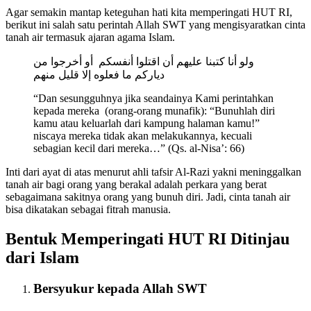
Agar semakin mantap keteguhan hati kita memperingati HUT RI,
berikut ini salah satu perintah Allah SWT yang mengisyaratkan cinta
tanah air termasuk ajaran agama Islam.
ولو أنا كتبنا عليهم أن اقتلوا أنفسكم أو أخرجوا من
دياركم ما فعلوه إلا قليل منهم
“Dan sesungguhnya jika seandainya Kami perintahkan
kepada mereka (orang-orang munafik): “Bunuhlah diri
kamu atau keluarlah dari kampung halaman kamu!”
niscaya mereka tidak akan melakukannya, kecuali
sebagian kecil dari mereka…” (Qs. al-Nisa’: 66)
Inti dari ayat di atas menurut ahli tafsir Al-Razi yakni meninggalkan
tanah air bagi orang yang berakal adalah perkara yang berat
sebagaimana sakitnya orang yang bunuh diri. Jadi, cinta tanah air
bisa dikatakan sebagai fitrah manusia.
Bentuk Memperingati HUT RI Ditinjau
dari Islam
Bersyukur kepada Allah SWT