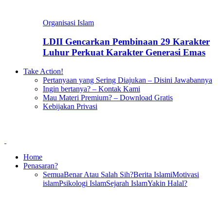
Organisasi Islam
LDII Gencarkan Pembinaan 29 Karakter
Luhur Perkuat Karakter Generasi Emas
Take Action!
Pertanyaan yang Sering Diajukan – Disini Jawabannya
Ingin bertanya? – Kontak Kami
Mau Materi Premium? – Download Gratis
Kebijakan Privasi
Home
Penasaran?
Semua
Benar Atau Salah Sih?
Berita Islami
Motivasi
islam
Psikologi Islam
Sejarah Islam
Yakin Halal?