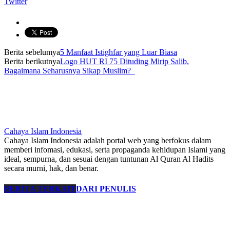
Twitter
Berita sebelumya
5 Manfaat Istighfar yang Luar Biasa
Berita berikutnya
Logo HUT RI 75 Dituding Mirip Salib,
Bagaimana Seharusnya Sikap Muslim?
Cahaya Islam Indonesia
Cahaya Islam Indonesia adalah portal web yang berfokus dalam
memberi infomasi, edukasi, serta propaganda kehidupan Islami yang
ideal, sempurna, dan sesuai dengan tuntunan Al Quran Al Hadits
secara murni, hak, dan benar.
BERITA TERKAIT
DARI PENULIS