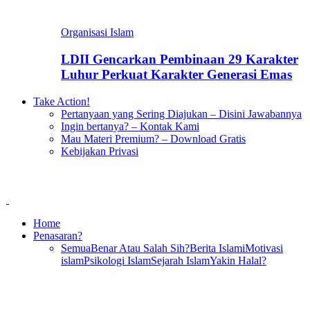
Organisasi Islam
LDII Gencarkan Pembinaan 29 Karakter
Luhur Perkuat Karakter Generasi Emas
Take Action!
Pertanyaan yang Sering Diajukan – Disini Jawabannya
Ingin bertanya? – Kontak Kami
Mau Materi Premium? – Download Gratis
Kebijakan Privasi
Home
Penasaran?
Semua
Benar Atau Salah Sih?
Berita Islami
Motivasi
islam
Psikologi Islam
Sejarah Islam
Yakin Halal?