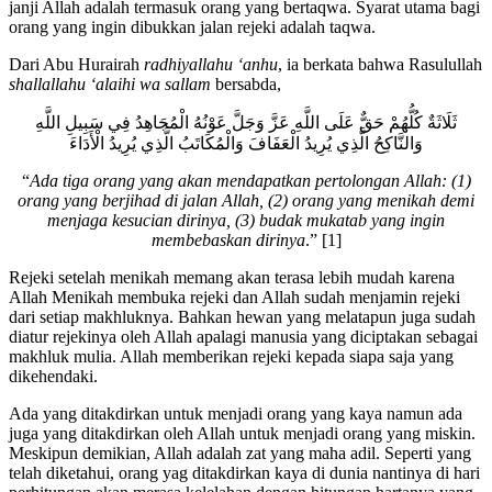
janji Allah adalah termasuk orang yang bertaqwa. Syarat utama bagi
orang yang ingin dibukkan jalan rejeki adalah taqwa.
Dari Abu Hurairah
radhiyallahu ‘anhu
, ia berkata bahwa Rasulullah
shallallahu ‘alaihi wa sallam
bersabda,
ثَلَاثَةٌ كُلُّهُمْ حَقٌّ عَلَى اللَّهِ عَزَّ وَجَلَّ عَوْنُهُ الْمُجَاهِدُ فِي سَبِيلِ اللَّهِ
وَالنَّاكِحُ الَّذِي يُرِيدُ الْعَفَافَ وَالْمُكَاتَبُ الَّذِي يُرِيدُ الْأَدَاءَ
“
Ada tiga orang yang akan mendapatkan pertolongan Allah: (1)
orang yang berjihad di jalan Allah, (2) orang yang menikah demi
menjaga kesucian dirinya, (3) budak mukatab yang ingin
membebaskan dirinya
.” [1]
Rejeki setelah menikah memang akan terasa lebih mudah karena
Allah Menikah membuka rejeki dan Allah sudah menjamin rejeki
dari setiap makhluknya. Bahkan hewan yang melatapun juga sudah
diatur rejekinya oleh Allah apalagi manusia yang diciptakan sebagai
makhluk mulia. Allah memberikan rejeki kepada siapa saja yang
dikehendaki.
Ada yang ditakdirkan untuk menjadi orang yang kaya namun ada
juga yang ditakdirkan oleh Allah untuk menjadi orang yang miskin.
Meskipun demikian, Allah adalah zat yang maha adil. Seperti yang
telah diketahui, orang yag ditakdirkan kaya di dunia nantinya di hari