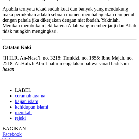
Apabila ternyata tekad sudah kuat dan banyak yang mendukung
maka pernikahan adalah sebuah momen membahagiakan dan penuh
dengan pahala jika dikerjakan dengan niat ibadah. Yakinlah,
Menikah membuka rejeki karena Allah yang member janji dan Allah
tidak mungkin mengingkari.
Catatan Kaki
[1] H.R. An-Nasa’i, no. 3218; Tirmidzi, no. 1655; Ibnu Majah, no.
2518. Al-Hafizh Abu Thahir mengatakan bahwa sanad hadits ini
hasan
LABEL
ceramah agama
kajian islam
kehidupan islami
menikah
rejeki
BAGIKAN
Facebook