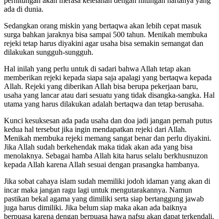
perhitungan akan merasa kelelahan dengan hitungan hartanya yang
ada di dunia.
Sedangkan orang miskin yang bertaqwa akan lebih cepat masuk
surga bahkan jaraknya bisa sampai 500 tahun. Menikah membuka
rejeki tetap harus diyakini agar usaha bisa semakin semangat dan
dilakukan sungguh-sungguh.
Hal inilah yang perlu untuk di sadari bahwa Allah tetap akan
memberikan rejeki kepada siapa saja apalagi yang bertaqwa kepada
Allah. Rejeki yang diberikan Allah bisa berupa pekerjaan baru,
usaha yang lancar atau dari sesuatu yang tidak disangka-sangka. Hal
utama yang harus dilakukan adalah bertaqwa dan tetap berusaha.
Kunci kesuksesan ada pada usaha dan doa jadi jangan pernah putus
kedua hal tersebut jika ingin mendapatkan rejeki dari Allah.
Menikah membuka rejeki memang sangat benar dan perlu diyakini.
Jika Allah sudah berkehendak maka tidak akan ada yang bisa
menolaknya. Sebagai hamba Allah kita harus selalu berkhusnuzon
kepada Allah karena Allah sesuai dengan prasangka hambanya.
Jika sobat cahaya islam sudah memiliki jodoh idaman yang akan di
incar maka jangan ragu lagi untuk mengutarakannya. Namun
pastikan bekal agama yang dimiliki serta siap bertanggung jawab
juga harus dimiliki. Jika belum siap maka akan ada baiknya
berpuasa karena dengan berpuasa hawa nafsu akan dapat terkendali.