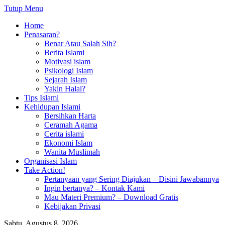
Tutup Menu
Home
Penasaran?
Benar Atau Salah Sih?
Berita Islami
Motivasi islam
Psikologi Islam
Sejarah Islam
Yakin Halal?
Tips Islami
Kehidupan Islami
Bersihkan Harta
Ceramah Agama
Cerita islami
Ekonomi Islam
Wanita Muslimah
Organisasi Islam
Take Action!
Pertanyaan yang Sering Diajukan – Disini Jawabannya
Ingin bertanya? – Kontak Kami
Mau Materi Premium? – Download Gratis
Kebijakan Privasi
Sabtu, Agustus 8, 2026