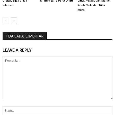
Digital, Bijak di Era
Ibrahim yang Patut Ditiru
Cinta: Perpaduan Manis
Internet
Kisah Cinta dan Nilai
Moral
TIDAK ADA KOMENTAR
LEAVE A REPLY