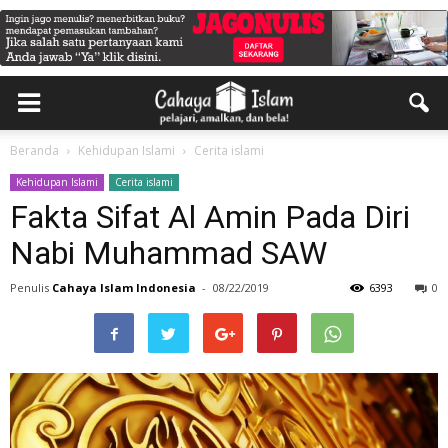
Beranda
Kehidupan Islami
Cerita islami
Kehidupan Islami
Cerita islami
Fakta Sifat Al Amin Pada Diri
Nabi Muhammad SAW
Penulis
Cahaya Islam Indonesia
-
08/22/2019
6393
0