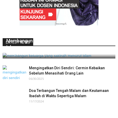
Membangun Keluarga Yang Sakinah Menurut
LATEST NEWS
Islam
Cahaya Islam Indonesia
-
01/08/2019
0
Mengingatkan Diri Sendiri: Cermin Kebaikan
Sebelum Menasihati Orang Lain
06/30/2025
Doa Terbangun Tengah Malam dan Keutamaan
Ibadah di Waktu Sepertiga Malam
11/17/2024