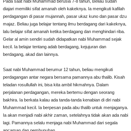
Pada saat nabi Muhammad berusia 7-8 tahun, Beliau sudah
diajari memiliki sifat amanah oleh kakeknya. Ia mengikuti
kafilah
perdagangan
di pasar mujannah, pasar ukaz kuno dan pasar dzu
majaz. Beliau juga belajar tentang ilmu berdagang dari kakeknya,
lalu belajar sifat amanah ketika berdagang dan menghindari riba.
Gelar al amin sendiri sudah didapatkan nabi Muhammad sejak
kecil. Ia belajar tentang adab berdagang, kejujuran dan
berdagang, akad dan lainnya.
Saat nabi Muhammad berumur 12 tahun, beliau mengikuti
perdagangan antar negara bersama pamannya abu thalib.
Kisah
teladan rosullullah
ini, bisa kita ambil hikmahnya. Dalam
perjalanan perdagangan, mereka bertemu dengan seorang
bakhira. Ia berkata kalau ada tanda-tanda kenabian di diri nabi
Muhammad kecil. Ia berpesan pada abu thalib untuk menjaganya.
Ia akan menjadi nabi akhir zaman, setelahnya tidak akan ada nabi
lagi. Pamannya selalu menjaga nabi Muhammad dari segala
ancaman dan pembunuhan.