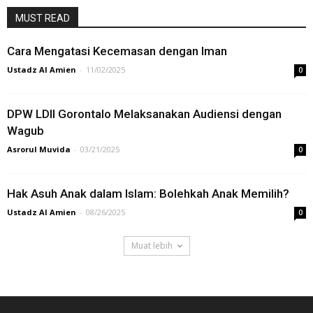
MUST READ
Cara Mengatasi Kecemasan dengan Iman
Ustadz Al Amien
-
11/02/2025
0
DPW LDII Gorontalo Melaksanakan Audiensi dengan
Wagub
Asrorul Muvida
-
03/21/2025
0
Hak Asuh Anak dalam Islam: Bolehkah Anak Memilih?
Ustadz Al Amien
-
08/26/2025
0
Muat lebih