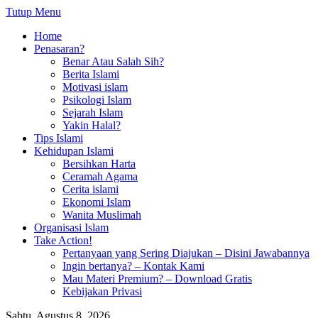
Tutup Menu
Home
Penasaran?
Benar Atau Salah Sih?
Berita Islami
Motivasi islam
Psikologi Islam
Sejarah Islam
Yakin Halal?
Tips Islami
Kehidupan Islami
Bersihkan Harta
Ceramah Agama
Cerita islami
Ekonomi Islam
Wanita Muslimah
Organisasi Islam
Take Action!
Pertanyaan yang Sering Diajukan – Disini Jawabannya
Ingin bertanya? – Kontak Kami
Mau Materi Premium? – Download Gratis
Kebijakan Privasi
Sabtu, Agustus 8, 2026