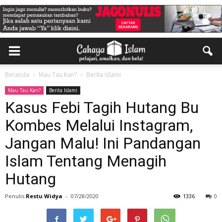
Beranda
Mau Tau Kan?
Berita Islami
Mau Tau Kan?
Berita Islami
Kasus Febi Tagih Hutang Bu
Kombes Melalui Instagram,
Jangan Malu! Ini Pandangan
Islam Tentang Menagih
Hutang
Penulis
Restu Widya
-
07/28/2020
1336
0