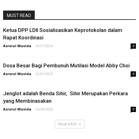
MUST READ
Ketua DPP LDII Sosialisasikan Keprotokolan dalam
Rapat Koordinasi
Asrorul Muvida
-
09/27/2024
0
Dosa Besar Bagi Pembunuh Mutilasi Model Abby Choi
Asrorul Muvida
-
03/01/2023
0
Jenglot adalah Benda Sihir, Sihir Merupakan Perkara
yang Membinasakan
Asrorul Muvida
-
06/28/2020
0
Muat lebih