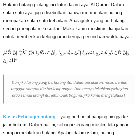
Hukum hutang piutang ini diatur dalam ayat Al Quran. Dalam
salah satu ayat juga disebutkan bahwa memberikan hutang
merupakan salah satu kebaikan. Apalagi jika yang berhutang
sedang mengalami kesulitan. Maka kaum muslimin dianjurkan
untuk memberikan kelonggaran berupa penundaan waktu bayar.
وَإِنْ كَانَ ذُو عُسْرَةٍ فَنَظِرَةٌ إِلَىٰ مَيْسَرَةٍ ۚ وَأَنْ تَصَدَّقُوا خَيْرٌ لَكُمْ ۖ إِنْ كُنْتُمْ
تَعْلَمُونَ
Dan jika (orang yang berhutang itu) dalam kesukaran, maka berilah
tangguh sampai dia berkelapangan. Dan menyedekahkan (sebagian
atau semua utang) itu, lebih baik bagimu, jika kamu mengetahui.(1)
Kasus Febi tagih hutang
– yang berbuntut panjang hingga ke
jalur hukum. Dalam hal ini, sebagai seorang muslim kita jangan
sampai melalaikan hutang. Apalagi dalam islam, hutang