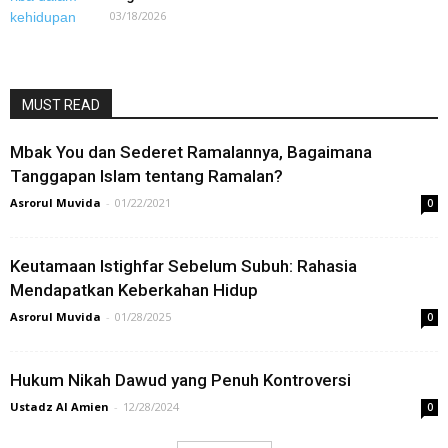
03/18/2026
MUST READ
Mbak You dan Sederet Ramalannya, Bagaimana
Tanggapan Islam tentang Ramalan?
Asrorul Muvida
-
01/22/2021
0
Keutamaan Istighfar Sebelum Subuh: Rahasia
Mendapatkan Keberkahan Hidup
Asrorul Muvida
-
01/28/2025
0
Hukum Nikah Dawud yang Penuh Kontroversi
Ustadz Al Amien
-
12/28/2024
0