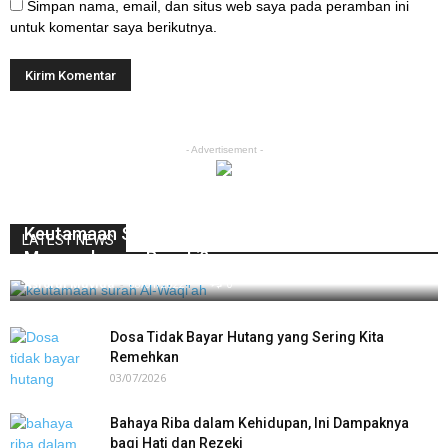
Simpan nama, email, dan situs web saya pada peramban ini
untuk komentar saya berikutnya.
- Advertisement -
Keutamaan Surah Al-Waqi’ah, Benarkah Bisa
LATEST NEWS
Memperlancar Rezeki?
Asrorul Muvida
-
08/01/2022
0
Dosa Tidak Bayar Hutang yang Sering Kita
Remehkan
03/07/2026
Bahaya Riba dalam Kehidupan, Ini Dampaknya
bagi Hati dan Rezeki