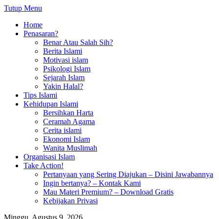
Tutup Menu
Home
Penasaran?
Benar Atau Salah Sih?
Berita Islami
Motivasi islam
Psikologi Islam
Sejarah Islam
Yakin Halal?
Tips Islami
Kehidupan Islami
Bersihkan Harta
Ceramah Agama
Cerita islami
Ekonomi Islam
Wanita Muslimah
Organisasi Islam
Take Action!
Pertanyaan yang Sering Diajukan – Disini Jawabannya
Ingin bertanya? – Kontak Kami
Mau Materi Premium? – Download Gratis
Kebijakan Privasi
Minggu, Agustus 9, 2026