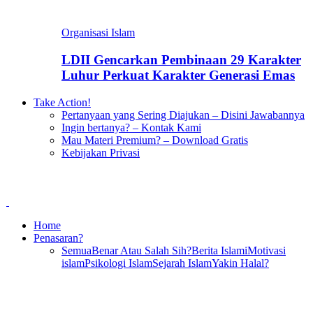
Organisasi Islam
LDII Gencarkan Pembinaan 29 Karakter
Luhur Perkuat Karakter Generasi Emas
Take Action!
Pertanyaan yang Sering Diajukan – Disini Jawabannya
Ingin bertanya? – Kontak Kami
Mau Materi Premium? – Download Gratis
Kebijakan Privasi
Home
Penasaran?
Semua
Benar Atau Salah Sih?
Berita Islami
Motivasi
islam
Psikologi Islam
Sejarah Islam
Yakin Halal?