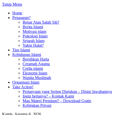
Tutup Menu
Home
Penasaran?
Benar Atau Salah Sih?
Berita Islami
Motivasi islam
Psikologi Islam
Sejarah Islam
Yakin Halal?
Tips Islami
Kehidupan Islami
Bersihkan Harta
Ceramah Agama
Cerita islami
Ekonomi Islam
Wanita Muslimah
Organisasi Islam
Take Action!
Pertanyaan yang Sering Diajukan – Disini Jawabannya
Ingin bertanya? – Kontak Kami
Mau Materi Premium? – Download Gratis
Kebijakan Privasi
Kamis, Agustus 6, 2026