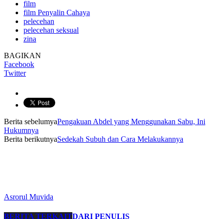
film
film Penyalin Cahaya
pelecehan
pelecehan seksual
zina
BAGIKAN
Facebook
Twitter
Berita sebelumya
Pengakuan Abdel yang Menggunakan Sabu, Ini
Hukumnya
Berita berikutnya
Sedekah Subuh dan Cara Melakukannya
Asrorul Muvida
BERITA TERKAIT
DARI PENULIS