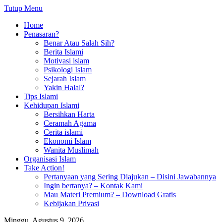
Tutup Menu
Home
Penasaran?
Benar Atau Salah Sih?
Berita Islami
Motivasi islam
Psikologi Islam
Sejarah Islam
Yakin Halal?
Tips Islami
Kehidupan Islami
Bersihkan Harta
Ceramah Agama
Cerita islami
Ekonomi Islam
Wanita Muslimah
Organisasi Islam
Take Action!
Pertanyaan yang Sering Diajukan – Disini Jawabannya
Ingin bertanya? – Kontak Kami
Mau Materi Premium? – Download Gratis
Kebijakan Privasi
Minggu, Agustus 9, 2026