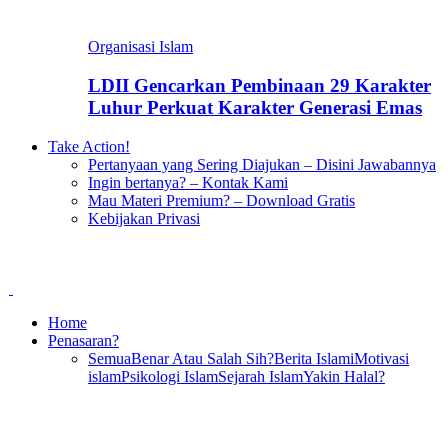
Organisasi Islam
LDII Gencarkan Pembinaan 29 Karakter
Luhur Perkuat Karakter Generasi Emas
Take Action!
Pertanyaan yang Sering Diajukan – Disini Jawabannya
Ingin bertanya? – Kontak Kami
Mau Materi Premium? – Download Gratis
Kebijakan Privasi
Home
Penasaran?
Semua
Benar Atau Salah Sih?
Berita Islami
Motivasi
islam
Psikologi Islam
Sejarah Islam
Yakin Halal?