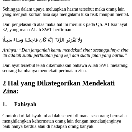
Sehingga dalam upaya meluapkan hasrat tersebut maka orang lain
yang menjadi korban bisa saja mengalami luka fisik maupun mental.
Dari penjelasan di atas maka hal ini meruruk pada QS. Al-Isra’ ayat
32, yang mana Allah SWT berfirman :
وَلَا تَقْرَبُوا الزِّنَا ۖ إِنَّهُ كَانَ فَاحِشَةً وَسَاءَ سَبِيلًا
Artinya: “Dan janganlah kamu mendekati zina; sesungguhnya zina
itu adalah suatu perbuatan yang keji dan suatu jalan yang buruk.”
Dari ayat tersebut telah dikemukakan bahawa Allah SWT melarang
seorang hambanya mendekati perbuatan zina.
2 Hal yang Dikategorikan Mendekati
Zina:
1. Fahisyah
Contoh dari fahisyah ini adalah seperti di mana seseorang berusaha
menghilangkan kehormatan orang lain dengan menelanjanginya
baik hanya berdua atau di hadapan orang banyak.