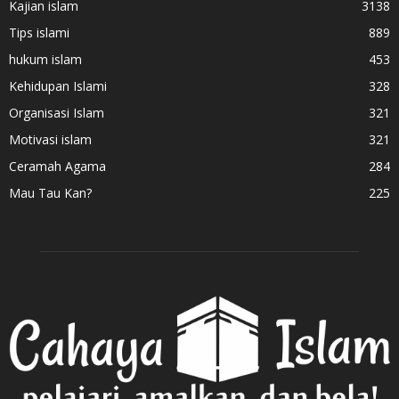
Kajian islam
3138
Tips islami
889
hukum islam
453
Kehidupan Islami
328
Organisasi Islam
321
Motivasi islam
321
Ceramah Agama
284
Mau Tau Kan?
225