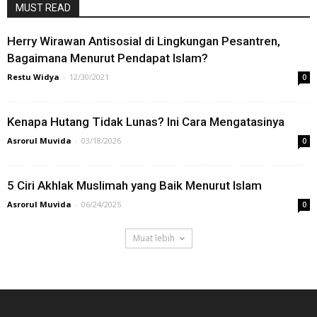
MUST READ
Herry Wirawan Antisosial di Lingkungan Pesantren,
Bagaimana Menurut Pendapat Islam?
Restu Widya
-
12/30/2021
0
Kenapa Hutang Tidak Lunas? Ini Cara Mengatasinya
Asrorul Muvida
-
03/18/2026
0
5 Ciri Akhlak Muslimah yang Baik Menurut Islam
Asrorul Muvida
-
06/24/2025
0
Muat lebih