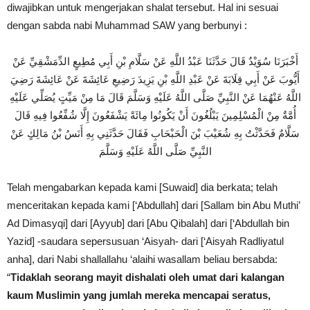
diwajibkan untuk mengerjakan shalat tersebut. Hal ini sesuai
dengan sabda nabi Muhammad SAW yang berbunyi :
أَخْبَرَنَا سُوَيْدٌ قَالَ حَدَّثَنَا عَبْدُ اللَّهِ عَنْ سَلَّامِ بْنِ أَبِي مُطِيعٍ الدِّمَشْقِيِّ عَنْ
أَيُّوبَ عَنْ أَبِي قِلَابَةَ عَنْ عَبْدِ اللَّهِ بْنِ يَزِيدَ رَضِيعِ عَائِشَةَ عَنْ عَائِشَةَ رَضِيَ
اللَّهُ عَنْهُمَا عَنْ النَّبِيِّ صَلَّى اللَّهُ عَلَيْهِ وَسَلَّمَ قَالَ مَا مِنْ مَيِّتٍ يُصَلِّي عَلَيْهِ
أُمَّةٌ مِنْ الْمُسْلِمِينَ يَبْلُغُونَ أَنْ يَكُونُوا مِائَةً يَشْفَعُونَ إِلَّا شُفِّعُوا فِيهِ قَالَ
سَلَّامٌ فَحَدَّثْتُ بِهِ شُعَيْبَ بْنَ الْحَبْحَابِ فَقَالَ حَدَّثَنِي بِهِ أَنَسُ بْنُ مَالِكٍ عَنْ
النَّبِيِّ صَلَّى اللَّهُ عَلَيْهِ وَسَلَّمَ
Telah mengabarkan kepada kami [Suwaid] dia berkata; telah
menceritakan kepada kami [‘Abdullah] dari [Sallam bin Abu Muthi’
Ad Dimasyqi] dari [Ayyub] dari [Abu Qibalah] dari [‘Abdullah bin
Yazid] -saudara sepersusuan ‘Aisyah- dari [‘Aisyah Radliyatul
anha], dari Nabi shallallahu ‘alaihi wasallam beliau bersabda:
“
Tidaklah seorang mayit dishalati oleh umat dari kalangan
kaum Muslimin yang jumlah mereka mencapai seratus,