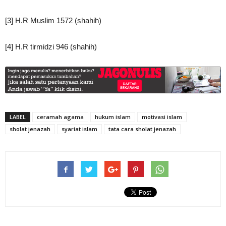
[3] H.R
Muslim 1572 (shahih)
[4] H.R tirmidzi 946 (shahih)
LABEL
ceramah agama
hukum islam
motivasi islam
sholat jenazah
syariat islam
tata cara sholat jenazah