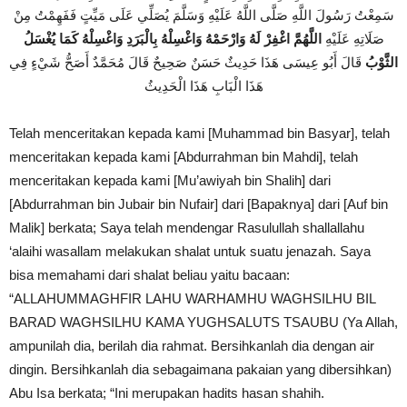
سَمِعْتُ رَسُولَ اللَّهِ صَلَّى اللَّهُ عَلَيْهِ وَسَلَّمَ يُصَلِّي عَلَى مَيِّتٍ فَفَهِمْتُ مِنْ
صَلَاتِهِ عَلَيْهِ
اللَّهُمَّ اغْفِرْ لَهُ وَارْحَمْهُ وَاغْسِلْهُ بِالْبَرَدِ وَاغْسِلْهُ كَمَا يُغْسَلُ
الثَّوْبُ
قَالَ أَبُو عِيسَى هَذَا حَدِيثٌ حَسَنٌ صَحِيحٌ قَالَ مُحَمَّدٌ أَصَحُّ شَيْءٍ فِي
هَذَا الْبَابِ هَذَا الْحَدِيثُ
Telah menceritakan kepada kami [Muhammad bin Basyar], telah
menceritakan kepada kami [Abdurrahman bin Mahdi], telah
menceritakan kepada kami [Mu’awiyah bin Shalih] dari
[Abdurrahman bin Jubair bin Nufair] dari [Bapaknya] dari [Auf bin
Malik] berkata; Saya telah mendengar Rasulullah shallallahu
‘alaihi wasallam melakukan shalat untuk suatu jenazah. Saya
bisa memahami dari shalat beliau yaitu bacaan:
“ALLAHUMMAGHFIR LAHU WARHAMHU WAGHSILHU BIL
BARAD WAGHSILHU KAMA YUGHSALUTS TSAUBU (Ya Allah,
ampunilah dia, berilah dia rahmat. Bersihkanlah dia dengan air
dingin. Bersihkanlah dia sebagaimana pakaian yang dibersihkan)
Abu Isa berkata; “Ini merupakan hadits hasan shahih.