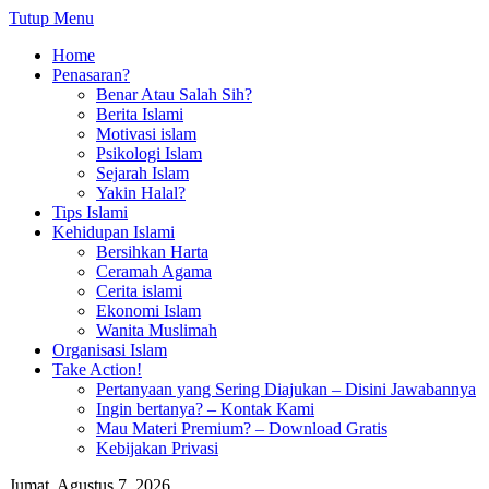
Tutup Menu
Home
Penasaran?
Benar Atau Salah Sih?
Berita Islami
Motivasi islam
Psikologi Islam
Sejarah Islam
Yakin Halal?
Tips Islami
Kehidupan Islami
Bersihkan Harta
Ceramah Agama
Cerita islami
Ekonomi Islam
Wanita Muslimah
Organisasi Islam
Take Action!
Pertanyaan yang Sering Diajukan – Disini Jawabannya
Ingin bertanya? – Kontak Kami
Mau Materi Premium? – Download Gratis
Kebijakan Privasi
Jumat, Agustus 7, 2026