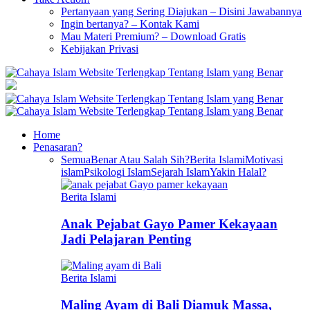
Pertanyaan yang Sering Diajukan – Disini Jawabannya
Ingin bertanya? – Kontak Kami
Mau Materi Premium? – Download Gratis
Kebijakan Privasi
Home
Penasaran?
Semua
Benar Atau Salah Sih?
Berita Islami
Motivasi
islam
Psikologi Islam
Sejarah Islam
Yakin Halal?
Berita Islami
Anak Pejabat Gayo Pamer Kekayaan
Jadi Pelajaran Penting
Berita Islami
Maling Ayam di Bali Diamuk Massa,