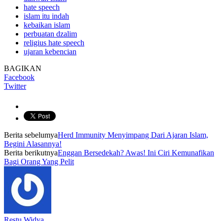
hate speech
islam itu indah
kebaikan islam
perbuatan dzalim
religius hate speech
ujaran kebencian
BAGIKAN
Facebook
Twitter
Berita sebelumya
Herd Immunity Menyimpang Dari Ajaran Islam,
Begini Alasannya!
Berita berikutnya
Enggan Bersedekah? Awas! Ini Ciri Kemunafikan
Bagi Orang Yang Pelit
Restu Widya