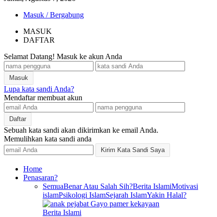
Masuk / Bergabung
MASUK
DAFTAR
Selamat Datang! Masuk ke akun Anda
Lupa kata sandi Anda?
Mendaftar membuat akun
Sebuah kata sandi akan dikirimkan ke email Anda.
Memulihkan kata sandi anda
Home
Penasaran?
Semua
Benar Atau Salah Sih?
Berita Islami
Motivasi
islam
Psikologi Islam
Sejarah Islam
Yakin Halal?
Berita Islami