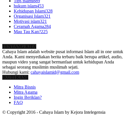
Tips islami
889
hukum islam
453
Kehidupan Islami
328
Organisasi Islam
321
Motivasi islam
321
Ceramah Agama
284
Mau Tau Kan?
225
TENTANG KITA
Cahaya Islam adalah website pusat informasi Islam all in one untuk
Anda. Kami menyediakan berita terbaru baik berupa artikel, audio,
maupun video yang sangat bermanfaat untuk kehidupan Anda
sebagai seorang muslimin muslimah sejati.
Hubungi kami:
cahayaislamid@gmail.com
IKUTI KAMI
Mitra Bisnis
Mitra Agama
Ingin Beriklan?
FAQ
© Copyright 2016 - Cahaya Islam by Kejora Intelegensia