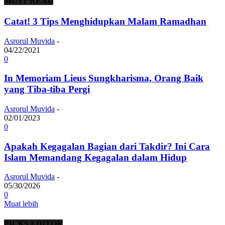
MUST READ
Catat! 3 Tips Menghidupkan Malam Ramadhan
Asrorul Muvida
-
04/22/2021
0
In Memoriam Lieus Sungkharisma, Orang Baik
yang Tiba-tiba Pergi
Asrorul Muvida
-
02/01/2023
0
Apakah Kegagalan Bagian dari Takdir? Ini Cara
Islam Memandang Kegagalan dalam Hidup
Asrorul Muvida
-
05/30/2026
0
Muat lebih
PICKS EDITOR