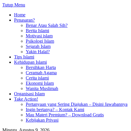
Tutup Menu
Home
Penasaran?
Benar Atau Salah Sih?
Berita Islami
Motivasi islam
Psikologi Islam
Sejarah Islam
Yakin Halal?
Tips Islami
Kehidupan Islami
Bersihkan Harta
Ceramah Agama
Cerita islami
Ekonomi Islam
Wanita Muslimah
Organisasi Islam
Take Action!
Pertanyaan yang Sering Diajukan – Disini Jawabannya
Ingin bertanya? – Kontak Kami
Mau Materi Premium? – Download Gratis
Kebijakan Privasi
Minggu, Agustus 9, 2026