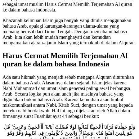
sebagai umat muslim Harus Cermat Memilih Terjemahan Al quran
ke dalam bahasa Indonesia.
Khazanah keilmuan Islam juga banyak yang ditulis menggunakan
bahasa Arab, apalagi karangan-karangan ulama-ulama yang
memang berasal dari Timur Tengah. Dengan memahami bahasa
Arab, kita akan lebih mudah menghayati dan kemudian
mengamalkan ajaran-ajaran Islam yang termaktub di dalam Alquran.
Harus Cermat Memilih Terjemahan Al
quran ke dalam bahasa Indonesia
Ada satu hikmah yang menjadi sebab mengapa Alquran diturunkan
dalam bahasa Arab. Alasannya dalam sejarah Islam jelas karena
Nabi Muhammad dan umat islam generasi paling awal berbangsa
Arab. Secara logika pun akan aneh jika misalnya bahasa yang
digunakan bukan bahasa Arab. Karena kemudian akan timbul
miskomunikasi antara Nabi, Kitab Suci, dengan umat yang kepada
mereka nabi berdakwah. Hal ini juga dijelaskan oleh Allah dalam
firmannya surat Fusshilat ayat 44 sebagai berikut:
وَلَوْ جَعَلْنَاهُ قُرْآنًا أَعْجَمِيًّا لَقَالُوا لَوْلَا فُصِّلَتْ آيَاتُهُ ۖ أَأَعْجَمِيٌّ وَعَرَبِيٌّ ۗ قُلْ
هُوَ لِلَّذِينَ آمَنُوا هُدًى وَشِفَاءٌ ۖ وَالَّذِينَ لَا يُؤْمِنُونَ فِي آذَانِهِمْ وَقْرٌ وَهُوَ
عَلَيْهِمْ عَمًى ۚ أُولَٰئِكَ يُنَادَوْنَ مِنْ مَكَانٍ بَعِيدٍ