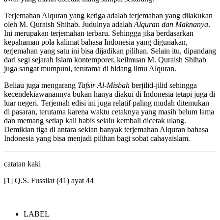
Terjemahan Alquran yang ketiga adalah terjemahan yang dilakukan
oleh M. Quraish Shihab. Judulnya adalah
Alquran dan Maknanya
.
Ini merupakan terjemahan terbaru. Sehingga jika berdasarkan
kepahaman pola kalimat bahasa Indonesia yang digunakan,
terjemahan yang satu ini bisa dijadikan pilihan. Selain itu, dipandang
dari segi sejarah Islam kontemporer, keilmuan M. Quraish Shihab
juga sangat mumpuni, terutama di bidang ilmu Alquran.
Beliau juga mengarang
Tafsir Al-Misbah
berjilid-jilid sehingga
kecendekiawanannya bukan hanya diakui di Indonesia tetapi juga di
luar negeri. Terjemah edisi ini juga relatif paling mudah ditemukan
di pasaran, terutama karena waktu cetaknya yang masih belum lama
dan memang setiap kali habis selalu kembali dicetak ulang.
Demikian tiga di antara sekian banyak terjemahan Alquran bahasa
Indonesia yang bisa menjadi pilihan bagi sobat cahayaislam.
catatan kaki
[1] Q.S. Fussilat (41) ayat 44
LABEL