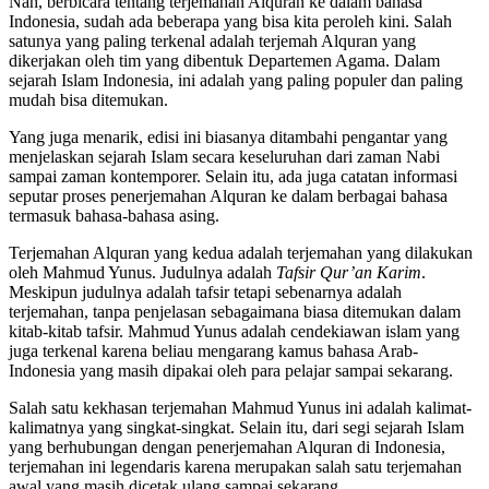
Nah, berbicara tentang terjemahan Alquran ke dalam bahasa
Indonesia, sudah ada beberapa yang bisa kita peroleh kini. Salah
satunya yang paling terkenal adalah terjemah Alquran yang
dikerjakan oleh tim yang dibentuk Departemen Agama. Dalam
sejarah Islam Indonesia, ini adalah yang paling populer dan paling
mudah bisa ditemukan.
Yang juga menarik, edisi ini biasanya ditambahi pengantar yang
menjelaskan sejarah Islam secara keseluruhan dari zaman Nabi
sampai zaman kontemporer. Selain itu, ada juga catatan informasi
seputar proses penerjemahan Alquran ke dalam berbagai bahasa
termasuk bahasa-bahasa asing.
Terjemahan Alquran yang kedua adalah terjemahan yang dilakukan
oleh Mahmud Yunus. Judulnya adalah
Tafsir Qur’an Karim
.
Meskipun judulnya adalah tafsir tetapi sebenarnya adalah
terjemahan, tanpa penjelasan sebagaimana biasa ditemukan dalam
kitab-kitab tafsir. Mahmud Yunus adalah cendekiawan islam yang
juga terkenal karena beliau mengarang kamus bahasa Arab-
Indonesia yang masih dipakai oleh para pelajar sampai sekarang.
Salah satu kekhasan terjemahan Mahmud Yunus ini adalah kalimat-
kalimatnya yang singkat-singkat. Selain itu, dari segi sejarah Islam
yang berhubungan dengan penerjemahan Alquran di Indonesia,
terjemahan ini legendaris karena merupakan salah satu terjemahan
awal yang masih dicetak ulang sampai sekarang.