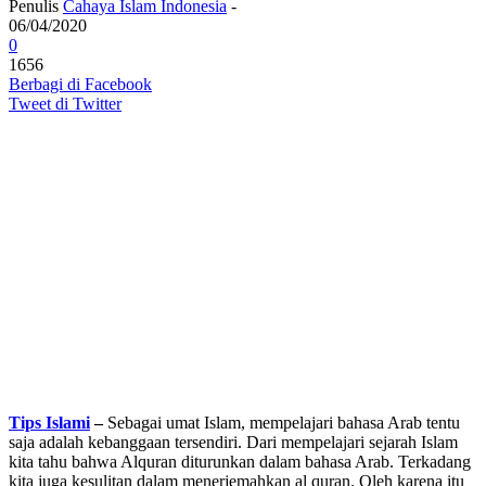
Penulis
Cahaya Islam Indonesia
-
06/04/2020
0
1656
Berbagi di Facebook
Tweet di Twitter
Tips Islami
–
Sebagai umat Islam, mempelajari bahasa Arab tentu
saja adalah kebanggaan tersendiri. Dari mempelajari sejarah Islam
kita tahu bahwa Alquran diturunkan dalam bahasa Arab. Terkadang
kita juga kesulitan dalam menerjemahkan al quran. Oleh karena itu