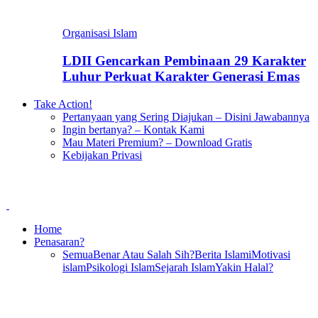
Organisasi Islam
LDII Gencarkan Pembinaan 29 Karakter
Luhur Perkuat Karakter Generasi Emas
Take Action!
Pertanyaan yang Sering Diajukan – Disini Jawabannya
Ingin bertanya? – Kontak Kami
Mau Materi Premium? – Download Gratis
Kebijakan Privasi
Home
Penasaran?
Semua
Benar Atau Salah Sih?
Berita Islami
Motivasi
islam
Psikologi Islam
Sejarah Islam
Yakin Halal?