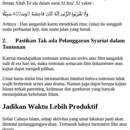
firman Allah Ta’ala dalam surat Al Isra’ 32 yakni :
وَلَا تَقْرَبُوا الزِّنٰىٓ اِنَّهٗ كَانَ فَاحِشَةً ۗوَسَاۤءَ سَبِيْلًا
Artinya : Dan janganlah kamu mendekati zina; (zina) itu sungguh
suatu perbuatan keji, dan suatu jalan yang buruk.
2.
Pastikan Tak ada Pelanggaran Syariat dalam
Tontonan
Karena mendapatkan tontonan semacam series atau film sangatlah
sulit di era hari ini, maka tontonan semacam film dokumenter atau
kajian dapat menjadi pilihan.
Umat harus mulai bisa menanamkan mindset bahwa tontonan tidak
wajib berbentuk series atau drama. Namun juga dapat berupa kajian
Islami terkait parenting, keilmuan dan gambaran yang banyak
menunjukkan kehebatan Islam.
Jadikan Waktu Lebih Produktif
Sobat Cahaya Islam, setiap aktivitas yang umat lakukan pasti akan
dimintai pertanggungjawaban. Termasuk halnya menonton film atau
drama.