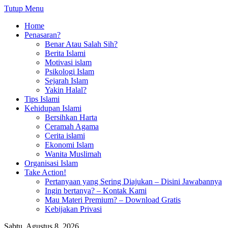
Tutup Menu
Home
Penasaran?
Benar Atau Salah Sih?
Berita Islami
Motivasi islam
Psikologi Islam
Sejarah Islam
Yakin Halal?
Tips Islami
Kehidupan Islami
Bersihkan Harta
Ceramah Agama
Cerita islami
Ekonomi Islam
Wanita Muslimah
Organisasi Islam
Take Action!
Pertanyaan yang Sering Diajukan – Disini Jawabannya
Ingin bertanya? – Kontak Kami
Mau Materi Premium? – Download Gratis
Kebijakan Privasi
Sabtu, Agustus 8, 2026