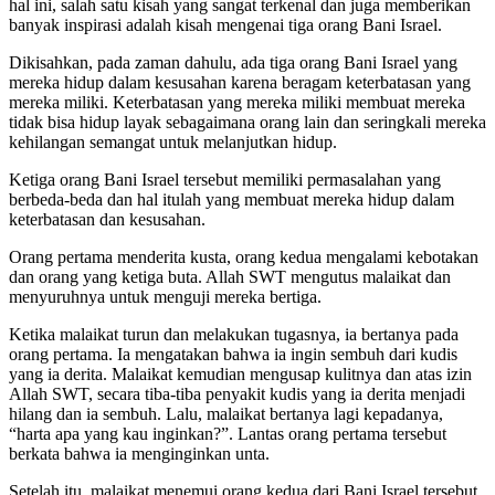
hal ini, salah satu kisah yang sangat terkenal dan juga memberikan
banyak inspirasi adalah kisah mengenai tiga orang Bani Israel.
Dikisahkan, pada zaman dahulu, ada tiga orang Bani Israel yang
mereka hidup dalam kesusahan karena beragam keterbatasan yang
mereka miliki. Keterbatasan yang mereka miliki membuat mereka
tidak bisa hidup layak sebagaimana orang lain dan seringkali mereka
kehilangan semangat untuk melanjutkan hidup.
Ketiga orang Bani Israel tersebut memiliki permasalahan yang
berbeda-beda dan hal itulah yang membuat mereka hidup dalam
keterbatasan dan kesusahan.
Orang pertama menderita kusta, orang kedua mengalami kebotakan
dan orang yang ketiga buta. Allah SWT mengutus malaikat dan
menyuruhnya untuk menguji mereka bertiga.
Ketika malaikat turun dan melakukan tugasnya, ia bertanya pada
orang pertama. Ia mengatakan bahwa ia ingin sembuh dari kudis
yang ia derita. Malaikat kemudian mengusap kulitnya dan atas izin
Allah SWT, secara tiba-tiba penyakit kudis yang ia derita menjadi
hilang dan ia sembuh. Lalu, malaikat bertanya lagi kepadanya,
“harta apa yang kau inginkan?”. Lantas orang pertama tersebut
berkata bahwa ia menginginkan unta.
Setelah itu, malaikat menemui orang kedua dari Bani Israel tersebut.