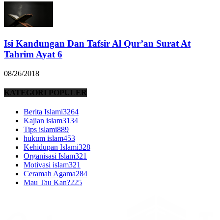
Isi Kandungan Dan Tafsir Al Qur’an Surat At
Tahrim Ayat 6
08/26/2018
KATEGORI POPULER
Berita Islami
3264
Kajian islam
3134
Tips islami
889
hukum islam
453
Kehidupan Islami
328
Organisasi Islam
321
Motivasi islam
321
Ceramah Agama
284
Mau Tau Kan?
225