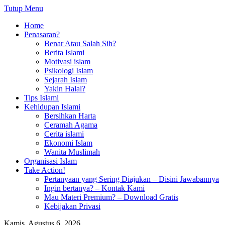
Tutup Menu
Home
Penasaran?
Benar Atau Salah Sih?
Berita Islami
Motivasi islam
Psikologi Islam
Sejarah Islam
Yakin Halal?
Tips Islami
Kehidupan Islami
Bersihkan Harta
Ceramah Agama
Cerita islami
Ekonomi Islam
Wanita Muslimah
Organisasi Islam
Take Action!
Pertanyaan yang Sering Diajukan – Disini Jawabannya
Ingin bertanya? – Kontak Kami
Mau Materi Premium? – Download Gratis
Kebijakan Privasi
Kamis, Agustus 6, 2026