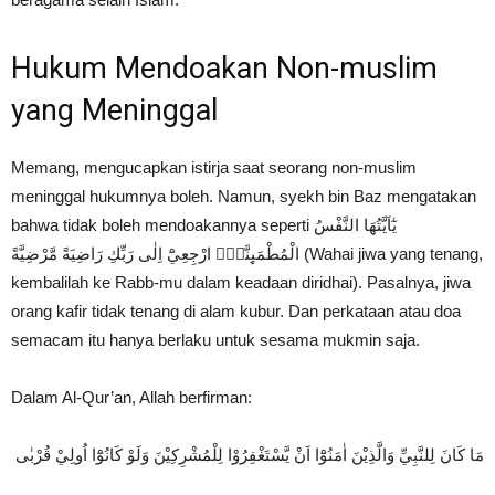
Hukum Mendoakan Non-muslim
yang Meninggal
Memang, mengucapkan istirja saat seorang non-muslim
meninggal hukumnya boleh. Namun, syekh bin Baz mengatakan
bahwa tidak boleh mendoakannya seperti يٰٓاَيَّتُهَا النَّفْسُ
الْمُطْمَىِٕنَّةُۙ ارْجِعِيْٓ اِلٰى رَبِّكِ رَاضِيَةً مَّرْضِيَّةً (Wahai jiwa yang tenang,
kembalilah ke Rabb-mu dalam keadaan diridhai). Pasalnya, jiwa
orang kafir tidak tenang di alam kubur. Dan perkataan atau doa
semacam itu hanya berlaku untuk sesama mukmin saja.
Dalam Al-Qur’an, Allah berfirman:
مَا كَانَ لِلنَّبِيِّ وَالَّذِيْنَ اٰمَنُوْٓا اَنْ يَّسْتَغْفِرُوْا لِلْمُشْرِكِيْنَ وَلَوْ كَانُوْٓا اُولِيْ قُرْبٰى