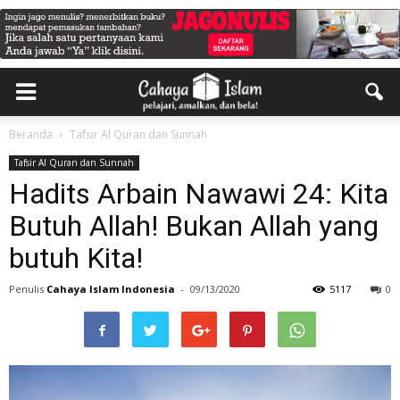
Beranda
Tafsir Al Quran dan Sunnah
Tafsir Al Quran dan Sunnah
Hadits Arbain Nawawi 24: Kita
Butuh Allah! Bukan Allah yang
butuh Kita!
Penulis
Cahaya Islam Indonesia
-
09/13/2020
5117
0