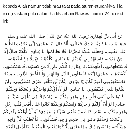
kepada Allah namun tidak mau ta’at pada aturan-aturanNya. Hal
ini dijelaskan pula dalam hadits arbain Nawawi nomor 24 berikut
ini:
عَنْ أَبِي ذَرٍّ الْغِفَارِيِّ رَضِيَ اللهُ عَنْهُ عَنْ النَّبِيِّ صلى الله عليه و سلم
فِيمَا يَرْوِيهِ عَنْ رَبِّهِ تَبَارَكَ وَتَعَالَى، أَنَّهُ قَالَ: “يَا عِبَادِي: إنِّي حَرَّمْت الظُّلْمَ
عَلَى نَفْسِي، وَجَعَلْته بَيْنَكُمْ مُحَرَّمًا؛ فَلَا تَظَالَمُوا. يَا عِبَادِي! كُلُّكُمْ ضَالٌّ إلَّا
مَنْ هَدَيْته، فَاسْتَهْدُونِي أَهْدِكُمْ. يَا عِبَادِي! كُلُّكُمْ جَائِعٌ إلَّا مَنْ أَطْعَمْته،
فَاسْتَطْعِمُونِي أُطْعِمْكُمْ. يَا عِبَادِي! كُلُّكُمْ عَارٍ إلَّا مَنْ كَسَوْته، فَاسْتَكْسُونِي
أَكْسُكُمْ. يَا عِبَادِي! إنَّكُمْ تُخْطِئُونَ بِاللَّيْلِ وَالنَّهَارِ، وَأَنَا أَغْفِرُ الذُّنُوبَ جَمِيعًا؛
فَاسْتَغْفِرُونِي أَغْفِرْ لَكُمْ. يَا عِبَادِي! إنَّكُمْ لَنْ تَبْلُغُوا ضُرِّي فَتَضُرُّونِي، وَلَنْ
تَبْلُغُوا نَفْعِي فَتَنْفَعُونِي. يَا عِبَادِي! لَوْ أَنَّ أَوَّلَكُمْ وَآخِرَكُمْ وَإِنْسَكُمْ وَجِنَّكُمْ
كَانُوا عَلَى أَتْقَى قَلْبِ رَجُلٍ وَاحِدٍ مِنْكُمْ، مَا زَادَ ذَلِكَ فِي مُلْكِي شَيْئًا. يَا
عِبَادِي! لَوْ أَنَّ أَوَّلَكُمْ وَآخِرَكُمْ وَإِنْسَكُمْ وَجِنَّكُمْ كَانُوا عَلَى أَفْجَرِ قَلْبِ رَجُلٍ
وَاحِدٍ مِنْكُمْ، مَا نَقَصَ ذَلِكَ مِنْ مُلْكِي شَيْئًا. يَا عِبَادِي! لَوْ أَنَّ أَوَّلَكُمْ وَآخِرَكُمْ
وَإِنْسَكُمْ وَجِنَّكُمْ قَامُوا فِي صَعِيدٍ وَاحِدٍ، فَسَأَلُونِي، فَأَعْطَيْت كُلَّ وَاحِدٍ
مَسْأَلَته، مَا نَقَصَ ذَلِكَ مِمَّا عِنْدِي إلَّا كَمَا يَنْقُصُ الْمِخْيَطُ إذَا أُدْخِلَ الْبَحْرَ.