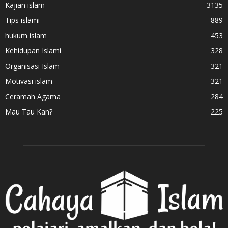
Kajian islam
3135
Tips islami
889
hukum islam
453
Kehidupan Islami
328
Organisasi Islam
321
Motivasi islam
321
Ceramah Agama
284
Mau Tau Kan?
225