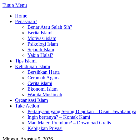
Tutup Menu
Home
Penasaran?
Benar Atau Salah Sih?
Berita Islami
Motivasi islam
Psikologi Islam
Sejarah Islam
Yakin Halal?
Tips Islami
Kehidupan Islami
Bersihkan Harta
Ceramah Agama
Cerita islami
Ekonomi Islam
Wanita Muslimah
Organisasi Islam
Take Action!
Pertanyaan yang Sering Diajukan – Disini Jawabannya
Ingin bertanya? – Kontak Kami
Mau Materi Premium? – Download Gratis
Kebijakan Privasi
Minggu, Agustus 9, 2026