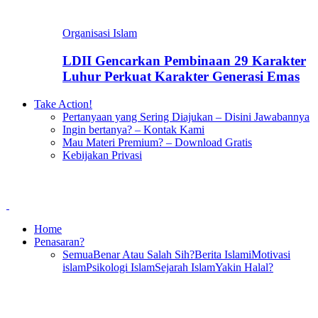
Organisasi Islam
LDII Gencarkan Pembinaan 29 Karakter
Luhur Perkuat Karakter Generasi Emas
Take Action!
Pertanyaan yang Sering Diajukan – Disini Jawabannya
Ingin bertanya? – Kontak Kami
Mau Materi Premium? – Download Gratis
Kebijakan Privasi
Home
Penasaran?
Semua
Benar Atau Salah Sih?
Berita Islami
Motivasi
islam
Psikologi Islam
Sejarah Islam
Yakin Halal?