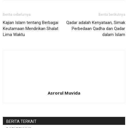
Berita sebelumya
Berita berikutnya
Kajian Islam tentang Berbagai
Qadar adalah Kenyataan, Simak
Keutamaan Mendirikan Shalat
Perbedaan Qadha dan Qadar
Lima Waktu
dalam Islam
Asrorul Muvida
BERITA TERKAIT