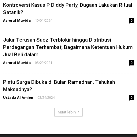
Kontroversi Kasus P Diddy Party, Dugaan Lakukan Ritual
Satanik?
Asrorul Muvida
-
10/01/2024
0
Jalur Terusan Suez Terblokir hingga Distribusi
Perdagangan Terhambat, Bagaimana Ketentuan Hukum
Jual Beli dalam...
Asrorul Muvida
-
03/29/2021
0
Pintu Surga Dibuka di Bulan Ramadhan, Tahukah
Maksudnya?
Ustadz Al Amien
-
03/24/2024
0
Muat lebih