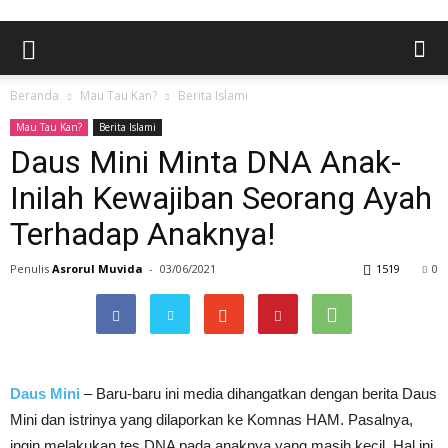
Beranda
Mau Tau Kan?
Berita Islami
Mau Tau Kan?
Berita Islami
Daus Mini Minta DNA Anak-
Inilah Kewajiban Seorang Ayah
Terhadap Anaknya!
Penulis
Asrorul Muvida
-
03/06/2021
1519
0
Daus Mini
– Baru-baru ini media dihangatkan dengan berita Daus
Mini dan istrinya yang dilaporkan ke Komnas HAM. Pasalnya,
ingin melakukan tes DNA pada anaknya yang masih kecil. Hal ini