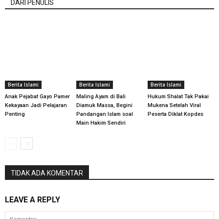
DARI PENULIS
Berita Islami
Berita Islami
Berita Islami
Anak Pejabat Gayo Pamer
Maling Ayam di Bali
Hukum Shalat Tak Pakai
Kekayaan Jadi Pelajaran
Diamuk Massa, Begini
Mukena Setelah Viral
Penting
Pandangan Islam soal
Peserta Diklat Kopdes
Main Hakim Sendiri
TIDAK ADA KOMENTAR
LEAVE A REPLY