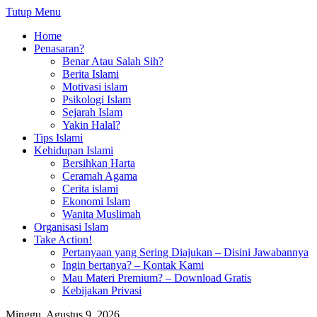
Tutup Menu
Home
Penasaran?
Benar Atau Salah Sih?
Berita Islami
Motivasi islam
Psikologi Islam
Sejarah Islam
Yakin Halal?
Tips Islami
Kehidupan Islami
Bersihkan Harta
Ceramah Agama
Cerita islami
Ekonomi Islam
Wanita Muslimah
Organisasi Islam
Take Action!
Pertanyaan yang Sering Diajukan – Disini Jawabannya
Ingin bertanya? – Kontak Kami
Mau Materi Premium? – Download Gratis
Kebijakan Privasi
Minggu, Agustus 9, 2026