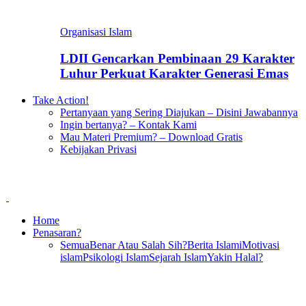
Organisasi Islam
LDII Gencarkan Pembinaan 29 Karakter
Luhur Perkuat Karakter Generasi Emas
Take Action!
Pertanyaan yang Sering Diajukan – Disini Jawabannya
Ingin bertanya? – Kontak Kami
Mau Materi Premium? – Download Gratis
Kebijakan Privasi
Home
Penasaran?
Semua
Benar Atau Salah Sih?
Berita Islami
Motivasi
islam
Psikologi Islam
Sejarah Islam
Yakin Halal?