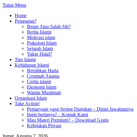
Tutup Menu
Home
Penasaran?
Benar Atau Salah Sih?
Berita Islami
Motivasi islam
Psikologi Islam
Sejarah Islam
Yakin Halal?
Tips Islami
Kehidupan Islami
Bersihkan Harta
Ceramah Agama
Cerita islami
Ekonomi Islam
Wanita Muslimah
Organisasi Islam
Take Action!
Pertanyaan yang Sering Diajukan – Disini Jawabannya
Ingin bertanya? – Kontak Kami
Mau Materi Premium? – Download Gratis
Kebijakan Privasi
Jumat, Agustus 7, 2026