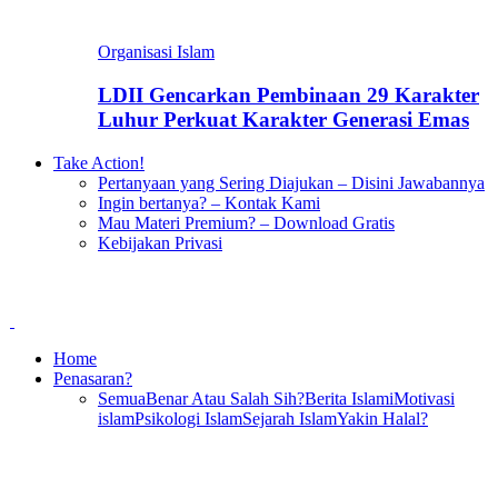
Organisasi Islam
LDII Gencarkan Pembinaan 29 Karakter
Luhur Perkuat Karakter Generasi Emas
Take Action!
Pertanyaan yang Sering Diajukan – Disini Jawabannya
Ingin bertanya? – Kontak Kami
Mau Materi Premium? – Download Gratis
Kebijakan Privasi
Home
Penasaran?
Semua
Benar Atau Salah Sih?
Berita Islami
Motivasi
islam
Psikologi Islam
Sejarah Islam
Yakin Halal?