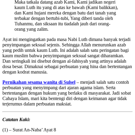
Maka tatkala datang azab Kami, Kami jadikan negeri
kaum Luth itu yang di atas ke bawah (Kami balikkan),
dan Kami hujani mereka dengan batu dari tanah yang
terbakar dengan bertubi-tubi, Yang diberi tanda oleh
Tuhanmu, dan siksaan itu tiadalah jauh dari orang-
orang yang zalim.
Ayat ini mengingatkan pada masa Nabi Luth dimana banyak terjadi
penyimpangan seksual sejenis. Sehingga Allah menurunkan azab
yang pedih untuk kaum Luth. Ini adalah salah satu peringatan bagi
kaum muslim bahwa penyimpangan seksual sangat diharamkan.
Dan seringkali ini disebut dengan al-fahisyah yang artinya adalah
dosa besar. Dimaknai sebagai perbuatan yang hina dan bertentangan
dengan kodrat manusia.
Pernikahan sesama wanita di Sulsel
– menjadi salah satu contoh
perbuatan yang menyimpang dari ajaran agama islam. Serta
bertentangan dengan hukum yang berlaku di masyarakat. Jadi sobat
Cahaya Islam, mari kita bentengi diri dengan keimanan agar tidak
terjerumus dalam perbuatan maksiat.
Catatan Kaki:
(1) – Surat An-Naba’ Ayat 8