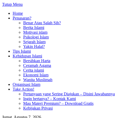
Tutup Menu
Home
Penasaran?
Benar Atau Salah Sih?
Berita Islami
Motivasi islam
Psikologi Islam
Sejarah Islam
Yakin Halal?
Tips Islami
Kehidupan Islami
Bersihkan Harta
Ceramah Agama
Cerita islami
Ekonomi Islam
Wanita Muslimah
Organisasi Islam
Take Action!
Pertanyaan yang Sering Diajukan – Disini Jawabannya
Ingin bertanya? – Kontak Kami
Mau Materi Premium? – Download Gratis
Kebijakan Privasi
Jumat, Agustus 7, 2026