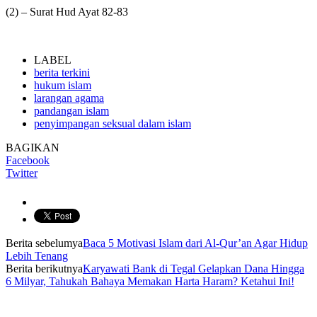
(2) – Surat Hud Ayat 82-83
LABEL
berita terkini
hukum islam
larangan agama
pandangan islam
penyimpangan seksual dalam islam
BAGIKAN
Facebook
Twitter
Berita sebelumya
Baca 5 Motivasi Islam dari Al-Qur’an Agar Hidup
Lebih Tenang
Berita berikutnya
Karyawati Bank di Tegal Gelapkan Dana Hingga
6 Milyar, Tahukah Bahaya Memakan Harta Haram? Ketahui Ini!