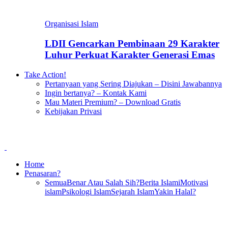
Organisasi Islam
LDII Gencarkan Pembinaan 29 Karakter
Luhur Perkuat Karakter Generasi Emas
Take Action!
Pertanyaan yang Sering Diajukan – Disini Jawabannya
Ingin bertanya? – Kontak Kami
Mau Materi Premium? – Download Gratis
Kebijakan Privasi
Home
Penasaran?
Semua
Benar Atau Salah Sih?
Berita Islami
Motivasi
islam
Psikologi Islam
Sejarah Islam
Yakin Halal?