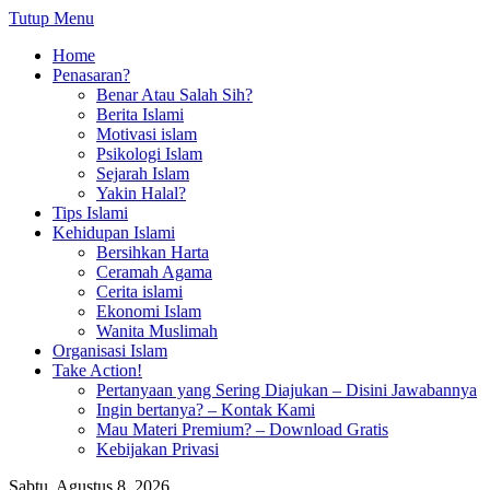
Tutup Menu
Home
Penasaran?
Benar Atau Salah Sih?
Berita Islami
Motivasi islam
Psikologi Islam
Sejarah Islam
Yakin Halal?
Tips Islami
Kehidupan Islami
Bersihkan Harta
Ceramah Agama
Cerita islami
Ekonomi Islam
Wanita Muslimah
Organisasi Islam
Take Action!
Pertanyaan yang Sering Diajukan – Disini Jawabannya
Ingin bertanya? – Kontak Kami
Mau Materi Premium? – Download Gratis
Kebijakan Privasi
Sabtu, Agustus 8, 2026