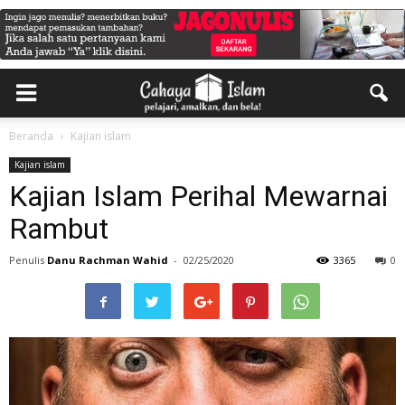
Beranda
Kajian islam
Kajian islam
Kajian Islam Perihal Mewarnai
Rambut
Penulis
Danu Rachman Wahid
-
02/25/2020
3365
0