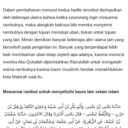
Dalam pembahasan menurut kedua hadits tersebut disimpulkan
oleh beberapa ulama bahwa ketika seseorang ingin mewarnai
rambutnya, maka alangkah baiknya bila mereka menyemir
rambutnya dengan tujuan menutupi uban, bukan untuk tujuan
yang lain. Meski demikian banyak beberapa alim ulama lain yang
berselisih pada pengertian ini. Banyak yang berpendapat lebih
baik membiarkan uban tetap seperti apa adanya, karena menurut
mereka Abu Quhafah diperintahkan Rasulullah untuk mengubah
warna rambutnya karena kaum muslimin hendak menakhlukkan
kota Makkah saat itu.
Mewarnai rambut untuk menyelisihi kaum lain selain islam
حَدَّثَنَا يَحْيَى بْنُ يَحْيَى، وَأَبُو بَكْرِ بْنُ أَبِي شَيْبَةَ وَعَمْرٌو النَّاقِدُ وَزُهَيْرُ بْنُ
حَرْبٍ – وَاللَّفْظُ لِيَحْيَى – قَالَ يَحْيَى أَخْبَرَنَا وَقَالَ الآخَرُونَ، حَدَّثَنَا سُفْيَانُ
بْنُ
عُيَيْنَةَ، عَنِ الزُّهْرِيِّ، عَنْ أَبِي سَلَمَةَ، وَسُلَيْمَانَ بْنِ يَسَارٍ، عَنْ أَبِي