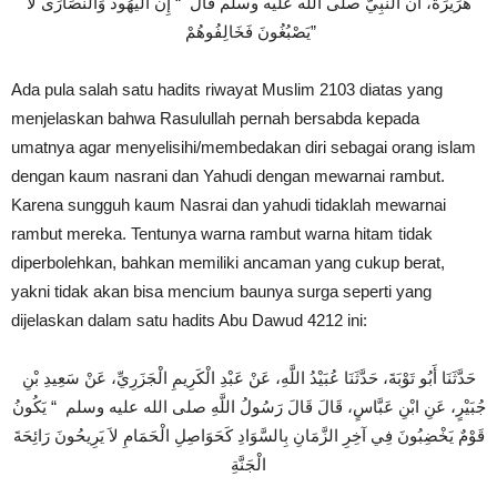
هُرَيْرَةَ، أَنَّ النَّبِيَّ صلى الله عليه وسلم قَالَ ‏
“‏ إِنَّ الْيَهُودَ وَالنَّصَارَى لاَ
يَصْبُغُونَ فَخَالِفُوهُمْ ‏”
Ada pula salah satu hadits riwayat Muslim 2103 diatas yang
menjelaskan bahwa Rasulullah pernah bersabda kepada
umatnya agar menyelisihi/membedakan diri sebagai orang islam
dengan kaum nasrani dan Yahudi dengan mewarnai rambut.
Karena sungguh kaum Nasrai dan yahudi tidaklah mewarnai
rambut mereka. Tentunya warna rambut warna hitam tidak
diperbolehkan, bahkan memiliki ancaman yang cukup berat,
yakni tidak akan bisa mencium baunya surga seperti yang
dijelaskan dalam satu hadits Abu Dawud 4212 ini:
حَدَّثَنَا أَبُو تَوْبَةَ، حَدَّثَنَا عُبَيْدُ اللَّهِ، عَنْ عَبْدِ الْكَرِيمِ الْجَزَرِيِّ، عَنْ سَعِيدِ بْنِ
جُبَيْرٍ، عَنِ ابْنِ عَبَّاسٍ، قَالَ قَالَ رَسُولُ اللَّهِ صلى الله عليه وسلم ‏
“‏ يَكُونُ
قَوْمٌ يَخْضِبُونَ فِي آخِرِ الزَّمَانِ بِالسَّوَادِ كَحَوَاصِلِ الْحَمَامِ لاَ يَرِيحُونَ رَائِحَةَ
الْجَنَّةِ