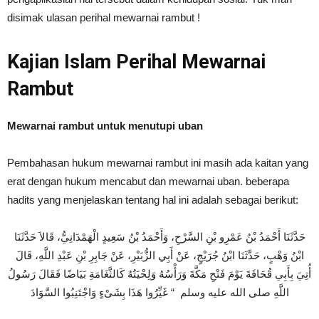
disimak ulasan perihal mewarnai rambut !
Kajian Islam Perihal Mewarnai
Rambut
Mewarnai rambut untuk menutupi uban
Pembahasan hukum mewarnai rambut ini masih ada kaitan yang
erat dengan hukum mencabut dan mewarnai uban. beberapa
hadits yang menjelaskan tentang hal ini adalah sebagai berikut:
حَدَّثَنَا أَحْمَدُ بْنُ عَمْرِو بْنِ السَّرْحِ، وَأَحْمَدُ بْنُ سَعِيدٍ الْهَمْدَانِيُّ، قَالاَ حَدَّثَنَا
ابْنُ وَهْبٍ، حَدَّثَنَا ابْنُ جُرَيْجٍ، عَنْ أَبِي الزُّبَيْرِ، عَنْ جَابِرِ بْنِ عَبْدِ اللَّهِ، قَالَ
أُتِيَ بِأَبِي قُحَافَةَ يَوْمَ فَتْحِ مَكَّةَ وَرَأْسُهُ وَلِحْيَتُهُ كَالثَّغَامَةِ بَيَاضًا فَقَالَ رَسُولُ
اللَّهِ صلى الله عليه وسلم ‏
“‏ غَيِّرُوا هَذَا بِشَىْءٍ وَاجْتَنِبُوا السَّوَادَ