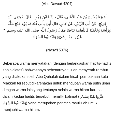
(Abu Dawud 4204)
أَخْبَرَنَا يُونُسُ بْنُ عَبْدِ الأَعْلَى، قَالَ حَدَّثَنَا ابْنُ وَهْبٍ، قَالَ أَخْبَرَنِي ابْنُ
جُرَيْجٍ، عَنْ أَبِي الزُّبَيْرِ، عَنْ جَابِرٍ، قَالَ أُتِيَ بِأَبِي قُحَافَةَ يَوْمَ فَتْحِ مَكَّةَ
وَرَأْسُهُ وَلِحْيَتُهُ كَالثَّغَامَةِ بَيَاضًا فَقَالَ رَسُولُ اللَّهِ صلى الله عليه وسلم ‏
“‏
غَيِّرُوا هَذَا بِشَىْءٍ وَاجْتَنِبُوا السَّوَادَ
(Nasa’i 5076)
Beberapa ulama menyatakan (dengan berlandaskan hadits-hadits
sahih diatas) bahwasanya sebenarnya tujuan menyemir rambut
yang dilakukan oleh Abu Quhafah dalam kisah pembukaan kota
Makkah tersebut dikarenakan untuk mengubah warna putih uban
dengan warna lain yang tentunya selain warna hitam karena
dalam kedua hadits tersebut memiliki kalimat (غَيِّرُوا هَذَا بِشَىْءٍ
وَاجْتَنِبُوا السَّوَادَ) yang merupakan perintah rasulullah untuk
menjauhi warna hitam.