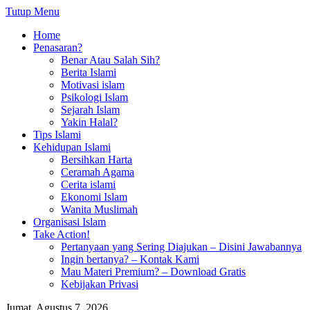
Tutup Menu
Home
Penasaran?
Benar Atau Salah Sih?
Berita Islami
Motivasi islam
Psikologi Islam
Sejarah Islam
Yakin Halal?
Tips Islami
Kehidupan Islami
Bersihkan Harta
Ceramah Agama
Cerita islami
Ekonomi Islam
Wanita Muslimah
Organisasi Islam
Take Action!
Pertanyaan yang Sering Diajukan – Disini Jawabannya
Ingin bertanya? – Kontak Kami
Mau Materi Premium? – Download Gratis
Kebijakan Privasi
Jumat, Agustus 7, 2026