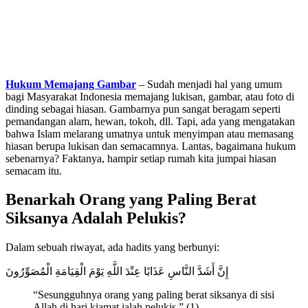
Hukum Memajang Gambar
– Sudah menjadi hal yang umum
bagi Masyarakat Indonesia memajang lukisan, gambar, atau foto di
dinding sebagai hiasan. Gambarnya pun sangat beragam seperti
pemandangan alam, hewan, tokoh, dll. Tapi, ada yang mengatakan
bahwa Islam melarang umatnya untuk menyimpan atau memasang
hiasan berupa lukisan dan semacamnya. Lantas, bagaimana hukum
sebenarnya? Faktanya, hampir setiap rumah kita jumpai hiasan
semacam itu.
Benarkah Orang yang Paling Berat
Siksanya Adalah Pelukis?
Dalam sebuah riwayat, ada hadits yang berbunyi:
إِنَّ أَشَدَّ النَّاسِ عَذَابًا عِنْدَ اللَّهِ يَوْمَ الْقِيَامَةِ الْمُصَوِّرُونَ
“Sesungguhnya orang yang paling berat siksanya di sisi
Allah di hari kiamat ialah pelukis.” (1)