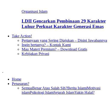
Organisasi Islam
LDII Gencarkan Pembinaan 29 Karakter
Luhur Perkuat Karakter Generasi Emas
Take Action!
Pertanyaan yang Sering Diajukan – Disini Jawabannya
Ingin bertanya? – Kontak Kami
Mau Materi Premium? – Download Gratis
Kebijakan Privasi
Home
Penasaran?
Semua
Benar Atau Salah Sih?
Berita Islami
Motivasi
islam
Psikologi Islam
Sejarah Islam
Yakin Halal?