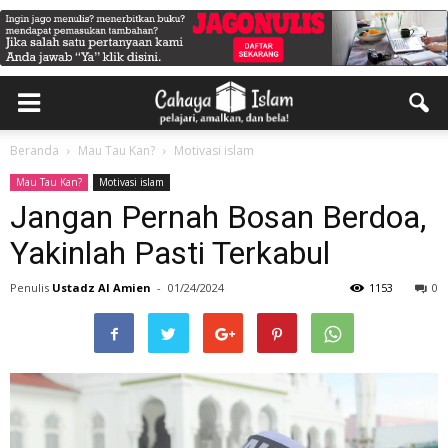
Beranda
Mau Tau Kan?
Motivasi islam
Mau Tau Kan?
Motivasi islam
Jangan Pernah Bosan Berdoa,
Yakinlah Pasti Terkabul
Penulis
Ustadz Al Amien
-
01/24/2024
1153
0