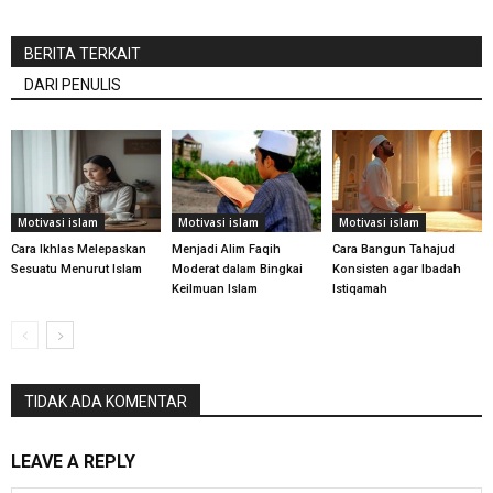
BERITA TERKAIT
DARI PENULIS
Motivasi islam
Motivasi islam
Motivasi islam
Cara Ikhlas Melepaskan
Menjadi Alim Faqih
Cara Bangun Tahajud
Sesuatu Menurut Islam
Moderat dalam Bingkai
Konsisten agar Ibadah
Keilmuan Islam
Istiqamah
TIDAK ADA KOMENTAR
LEAVE A REPLY