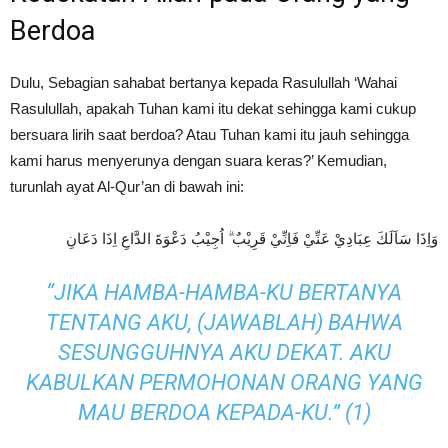
Berdoa
Dulu, Sebagian sahabat bertanya kepada Rasulullah ‘Wahai
Rasulullah, apakah Tuhan kami itu dekat sehingga kami cukup
bersuara lirih saat berdoa? Atau Tuhan kami itu jauh sehingga
kami harus menyerunya dengan suara keras?’ Kemudian,
turunlah ayat Al-Qur’an di bawah ini:
وَاِذَا سَاَلَكَ عِبَادِيْ عَنِّيْ فَاِنِّيْ قَرِيْبٌ ۗ اُجِيْبُ دَعْوَةَ الدَّاعِ اِذَا دَعَانِ
“JIKA HAMBA-HAMBA-KU BERTANYA
TENTANG AKU, (JAWABLAH) BAHWA
SESUNGGUHNYA AKU DEKAT. AKU
KABULKAN PERMOHONAN ORANG YANG
MAU BERDOA KEPADA-KU.” (1)