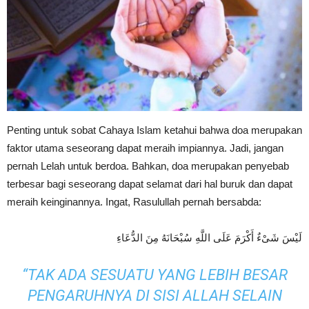
Penting untuk sobat Cahaya Islam ketahui bahwa doa merupakan
faktor utama seseorang dapat meraih impiannya. Jadi, jangan
pernah Lelah untuk berdoa. Bahkan, doa merupakan penyebab
terbesar bagi seseorang dapat selamat dari hal buruk dan dapat
meraih keinginannya. Ingat, Rasulullah pernah bersabda:
لَيْسَ شَىْءٌ أَكْرَمَ عَلَى اللَّهِ سُبْحَانَهُ مِنَ الدُّعَاءِ
“TAK ADA SESUATU YANG LEBIH BESAR
PENGARUHNYA DI SISI ALLAH SELAIN