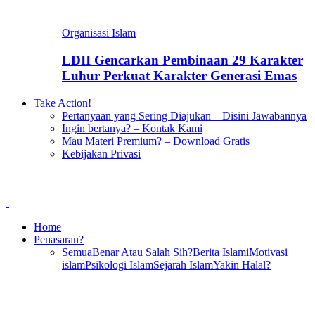
Organisasi Islam
LDII Gencarkan Pembinaan 29 Karakter
Luhur Perkuat Karakter Generasi Emas
Take Action!
Pertanyaan yang Sering Diajukan – Disini Jawabannya
Ingin bertanya? – Kontak Kami
Mau Materi Premium? – Download Gratis
Kebijakan Privasi
Home
Penasaran?
Semua
Benar Atau Salah Sih?
Berita Islami
Motivasi
islam
Psikologi Islam
Sejarah Islam
Yakin Halal?