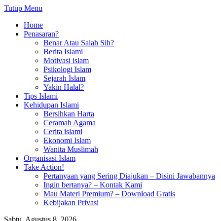
Tutup Menu
Home
Penasaran?
Benar Atau Salah Sih?
Berita Islami
Motivasi islam
Psikologi Islam
Sejarah Islam
Yakin Halal?
Tips Islami
Kehidupan Islami
Bersihkan Harta
Ceramah Agama
Cerita islami
Ekonomi Islam
Wanita Muslimah
Organisasi Islam
Take Action!
Pertanyaan yang Sering Diajukan – Disini Jawabannya
Ingin bertanya? – Kontak Kami
Mau Materi Premium? – Download Gratis
Kebijakan Privasi
Sabtu, Agustus 8, 2026