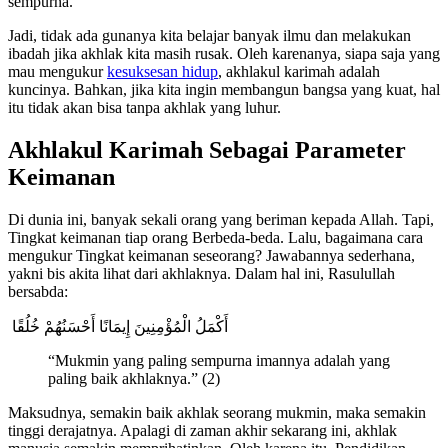
sempurna.
Jadi, tidak ada gunanya kita belajar banyak ilmu dan melakukan
ibadah jika akhlak kita masih rusak. Oleh karenanya, siapa saja yang
mau mengukur
kesuksesan hidup
, akhlakul karimah adalah
kuncinya. Bahkan, jika kita ingin membangun bangsa yang kuat, hal
itu tidak akan bisa tanpa akhlak yang luhur.
Akhlakul Karimah Sebagai Parameter
Keimanan
Di dunia ini, banyak sekali orang yang beriman kepada Allah. Tapi,
Tingkat keimanan tiap orang Berbeda-beda. Lalu, bagaimana cara
mengukur Tingkat keimanan seseorang? Jawabannya sederhana,
yakni bis akita lihat dari akhlaknya. Dalam hal ini, Rasulullah
bersabda:
‏ أَكْمَلُ الْمُؤْمِنِينَ إِيمَانًا أَحْسَنُهُمْ خُلُقًا ‏
“Mukmin yang paling sempurna imannya adalah yang
paling baik akhlaknya.” (2)
Maksudnya, semakin baik akhlak seorang mukmin, maka semakin
tinggi derajatnya. Apalagi di zaman akhir sekarang ini, akhlak