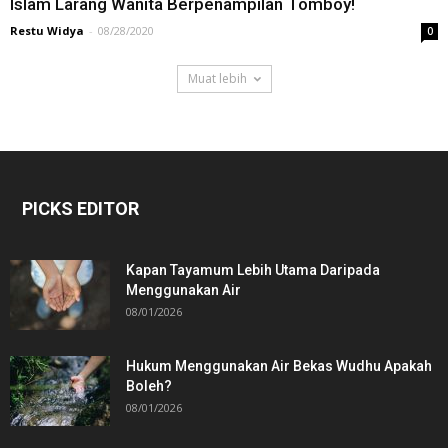
Islam Larang Wanita Berpenampilan Tomboy!
Restu Widya
-
08/28/2020
0
Muat lebih
PICKS EDITOR
Kapan Tayamum Lebih Utama Daripada
Menggunakan Air
08/01/2026
Hukum Menggunakan Air Bekas Wudhu Apakah
Boleh?
08/01/2026