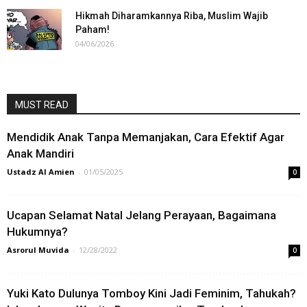
Hikmah Diharamkannya Riba, Muslim Wajib
Paham!
04/06/2026
MUST READ
Mendidik Anak Tanpa Memanjakan, Cara Efektif Agar
Anak Mandiri
Ustadz Al Amien
-
01/05/2025
0
Ucapan Selamat Natal Jelang Perayaan, Bagaimana
Hukumnya?
Asrorul Muvida
-
12/28/2022
0
Yuki Kato Dulunya Tomboy Kini Jadi Feminim, Tahukah?