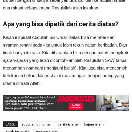
ka’bah dengan Untanya sebanyak dua kali dan kemudian shalat
dua rakaat sebagaimana Rasulullah telah lakukan.
Apa yang bisa dipetik dari cerita diatas?
Kisah inspiratif Abdullah bin Umar diatas bisa memberikan
siraman rohani pada kita untuk lebih tekun dalam beribadah. Dan
tidak hanya itu saja. Kita diharapkan bisa dengan patuh mengikuti
ajaran-ajaran yang telah dicontohkan oleh Rasulullah SAW tanpa
menambah-nambahi (menjauhi bid’ah). Kita juga bisa mencontoh
ketekunan beliau dalam shalat malam agar menjadi orang yang
utama dimata Allah.
LABEL
abdullah bin umar
cerita islami
kajian islam
kisah inspiratif
motivasi islam