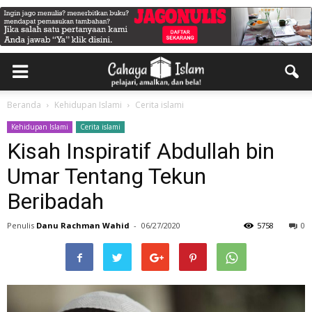
Beranda
Kehidupan Islami
Cerita islami
Kehidupan Islami
Cerita islami
Kisah Inspiratif Abdullah bin
Umar Tentang Tekun
Beribadah
Penulis
Danu Rachman Wahid
-
06/27/2020
5758
0