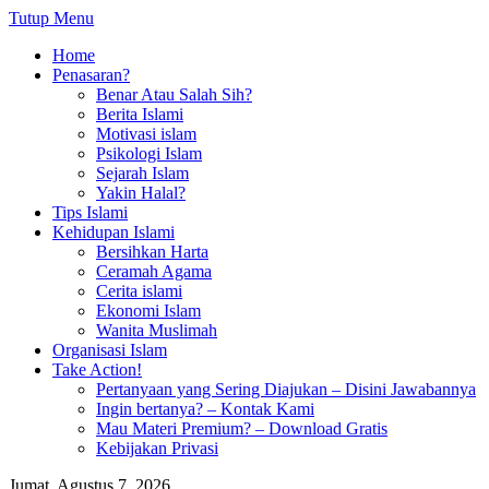
Tutup Menu
Home
Penasaran?
Benar Atau Salah Sih?
Berita Islami
Motivasi islam
Psikologi Islam
Sejarah Islam
Yakin Halal?
Tips Islami
Kehidupan Islami
Bersihkan Harta
Ceramah Agama
Cerita islami
Ekonomi Islam
Wanita Muslimah
Organisasi Islam
Take Action!
Pertanyaan yang Sering Diajukan – Disini Jawabannya
Ingin bertanya? – Kontak Kami
Mau Materi Premium? – Download Gratis
Kebijakan Privasi
Jumat, Agustus 7, 2026