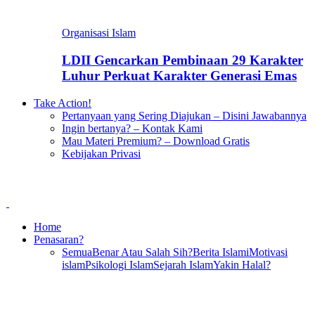
Organisasi Islam
LDII Gencarkan Pembinaan 29 Karakter
Luhur Perkuat Karakter Generasi Emas
Take Action!
Pertanyaan yang Sering Diajukan – Disini Jawabannya
Ingin bertanya? – Kontak Kami
Mau Materi Premium? – Download Gratis
Kebijakan Privasi
Home
Penasaran?
Semua
Benar Atau Salah Sih?
Berita Islami
Motivasi
islam
Psikologi Islam
Sejarah Islam
Yakin Halal?