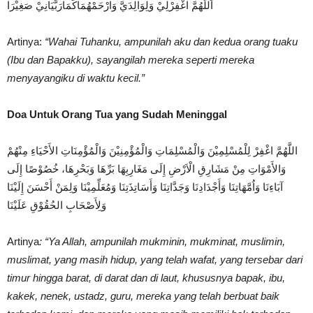
اَللّهُمَّ اغْفِرْلِيْ وَلِوَالِدَيَّ وَارْحَمْهُمَاكَمَارَبَّيَانِيْ صَغِيْرَا
Artinya:
“Wahai Tuhanku, ampunilah aku dan kedua orang tuaku
(Ibu dan Bapakku), sayangilah mereka seperti mereka
menyayangiku di waktu kecil.”
Doa Untuk Orang Tua yang Sudah Meninggal
اللَّهُمَّ اغْفِرْ لِلْمُسْلِمِيْنَ وَالْمُسْلِمَاتِ وَالْمُؤْمِنِيْنَ وَالْمُؤْمِنَاتِ الأَحْيَاءِ مِنْهُمْ
وَالأَمْوَاتِ مِنْ مَشَارِقِ الْاَرْضِ إِلَى مَغَارِبِهَا بَرِّهَا وَبَحْرِهَا، خُصُوْصًا إِلَى
آبَاءِنَا وَاُمَّهَاتِنَا وَأَجْدَادِنَا وَجَدَّاتِنَا وَأَسَاتِذَتِنَا وَمُعَلِّمِيْنَا وَلِمَنْ أَحْسَنَ إِلَيْنَا
وَلِأَصْحَابِ الحُقُوْقِ عَلَيْنَا
Artinya
: “Ya Allah, ampunilah mukminin, mukminat, muslimin,
muslimat, yang masih hidup, yang telah wafat, yang tersebar dari
timur hingga barat, di darat dan di laut, khususnya bapak, ibu,
kakek, nenek, ustadz, guru, mereka yang telah berbuat baik