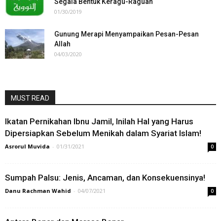
Segala Bentuk Keragu-Raguan
01/30/2019
Gunung Merapi Menyampaikan Pesan-Pesan
Allah
04/03/2020
MUST READ
Ikatan Pernikahan Ibnu Jamil, Inilah Hal yang Harus
Dipersiapkan Sebelum Menikah dalam Syariat Islam!
Asrorul Muvida
-
01/31/2021
0
Sumpah Palsu: Jenis, Ancaman, dan Konsekuensinya!
Danu Rachman Wahid
-
04/07/2021
0