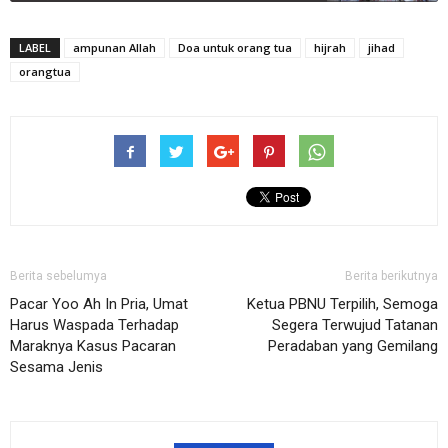
LABEL
ampunan Allah
Doa untuk orang tua
hijrah
jihad
orangtua
Berita sebelumya
Berita berikutnya
Pacar Yoo Ah In Pria, Umat
Ketua PBNU Terpilih, Semoga
Harus Waspada Terhadap
Segera Terwujud Tatanan
Maraknya Kasus Pacaran
Peradaban yang Gemilang
Sesama Jenis