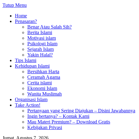
Tutup Menu
Home
Penasaran?
Benar Atau Salah Sih?
Berita Islami
Motivasi islam
Psikologi Islam
Sejarah Islam
Yakin Halal?
Tips Islami
Kehidupan Islami
Bersihkan Harta
Ceramah Agama
Cerita islami
Ekonomi Islam
Wanita Muslimah
Organisasi Islam
Take Action!
Pertanyaan yang Sering Diajukan – Disini Jawabannya
Ingin bertanya? – Kontak Kami
Mau Materi Premium? – Download Gratis
Kebijakan Privasi
Jumat, Agustus 7, 2026