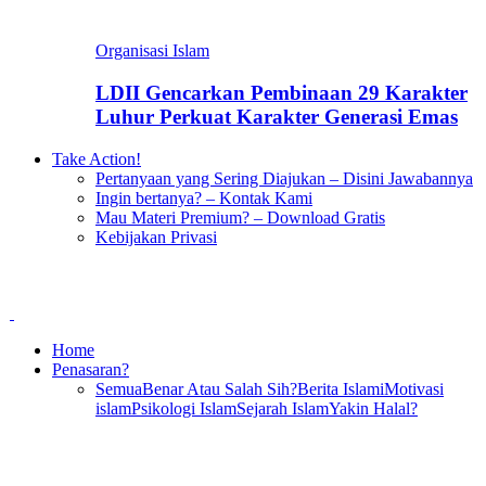
Organisasi Islam
LDII Gencarkan Pembinaan 29 Karakter
Luhur Perkuat Karakter Generasi Emas
Take Action!
Pertanyaan yang Sering Diajukan – Disini Jawabannya
Ingin bertanya? – Kontak Kami
Mau Materi Premium? – Download Gratis
Kebijakan Privasi
Home
Penasaran?
Semua
Benar Atau Salah Sih?
Berita Islami
Motivasi
islam
Psikologi Islam
Sejarah Islam
Yakin Halal?