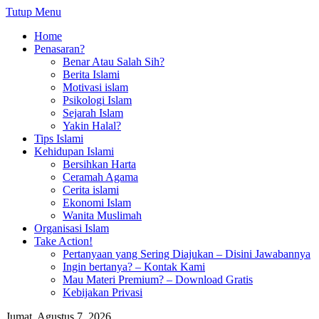
Tutup Menu
Home
Penasaran?
Benar Atau Salah Sih?
Berita Islami
Motivasi islam
Psikologi Islam
Sejarah Islam
Yakin Halal?
Tips Islami
Kehidupan Islami
Bersihkan Harta
Ceramah Agama
Cerita islami
Ekonomi Islam
Wanita Muslimah
Organisasi Islam
Take Action!
Pertanyaan yang Sering Diajukan – Disini Jawabannya
Ingin bertanya? – Kontak Kami
Mau Materi Premium? – Download Gratis
Kebijakan Privasi
Jumat, Agustus 7, 2026