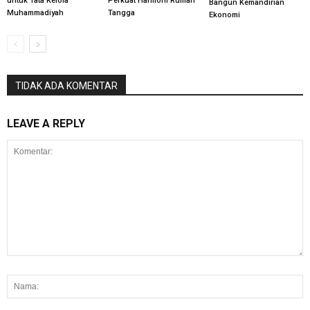
untuk Tata Kelola
Perkuat Harmoni Rumah
Bangun Kemandirian
Muhammadiyah
Tangga
Ekonomi
TIDAK ADA KOMENTAR
LEAVE A REPLY