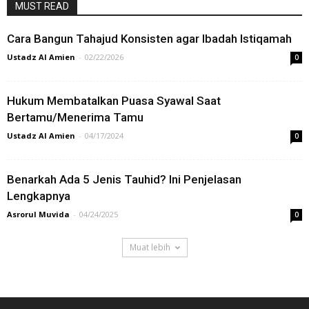
MUST READ
Cara Bangun Tahajud Konsisten agar Ibadah Istiqamah
Ustadz Al Amien
-
02/22/2026
0
Hukum Membatalkan Puasa Syawal Saat
Bertamu/Menerima Tamu
Ustadz Al Amien
-
04/17/2024
0
Benarkah Ada 5 Jenis Tauhid? Ini Penjelasan
Lengkapnya
Asrorul Muvida
-
04/24/2025
0
Muat lebih