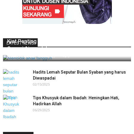
Kiat Penting Dalam Mendidik Anak Tangguh
LATEST NEWS
Sesuai Ajaran Islam
Asrorul Muvida
-
09/26/2023
0
Hadits Lemah Seputar Bulan Syaban yang harus
Diwaspadai
02/15/2025
Tips Khusyuk dalam Ibadah: Heningkan Hati,
Hadirkan Allah
06/29/2025