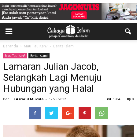
Beranda
Mau Tau Kan?
Berita Islami
Mau Tau Kan?
Berita Islami
Lamaran Julian Jacob,
Selangkah Lagi Menuju
Hubungan yang Halal
Penulis
Asrorul Muvida
-
12/29/2022
1804
0