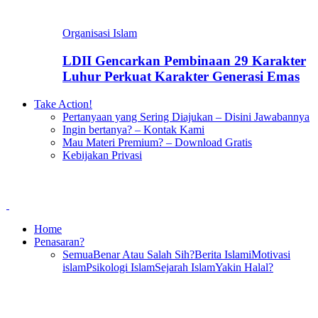
Organisasi Islam
LDII Gencarkan Pembinaan 29 Karakter
Luhur Perkuat Karakter Generasi Emas
Take Action!
Pertanyaan yang Sering Diajukan – Disini Jawabannya
Ingin bertanya? – Kontak Kami
Mau Materi Premium? – Download Gratis
Kebijakan Privasi
Home
Penasaran?
Semua
Benar Atau Salah Sih?
Berita Islami
Motivasi
islam
Psikologi Islam
Sejarah Islam
Yakin Halal?