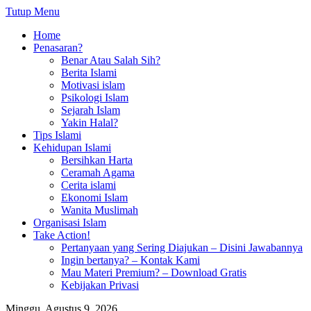
Tutup Menu
Home
Penasaran?
Benar Atau Salah Sih?
Berita Islami
Motivasi islam
Psikologi Islam
Sejarah Islam
Yakin Halal?
Tips Islami
Kehidupan Islami
Bersihkan Harta
Ceramah Agama
Cerita islami
Ekonomi Islam
Wanita Muslimah
Organisasi Islam
Take Action!
Pertanyaan yang Sering Diajukan – Disini Jawabannya
Ingin bertanya? – Kontak Kami
Mau Materi Premium? – Download Gratis
Kebijakan Privasi
Minggu, Agustus 9, 2026