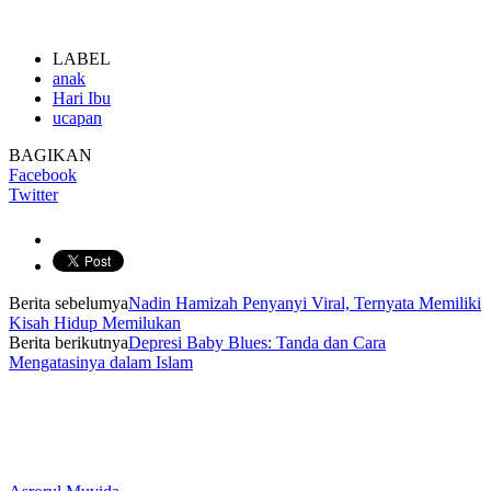
LABEL
anak
Hari Ibu
ucapan
BAGIKAN
Facebook
Twitter
Berita sebelumya
Nadin Hamizah Penyanyi Viral, Ternyata Memiliki
Kisah Hidup Memilukan
Berita berikutnya
Depresi Baby Blues: Tanda dan Cara
Mengatasinya dalam Islam