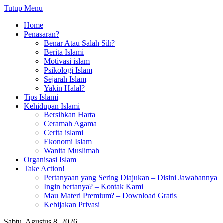
Tutup Menu
Home
Penasaran?
Benar Atau Salah Sih?
Berita Islami
Motivasi islam
Psikologi Islam
Sejarah Islam
Yakin Halal?
Tips Islami
Kehidupan Islami
Bersihkan Harta
Ceramah Agama
Cerita islami
Ekonomi Islam
Wanita Muslimah
Organisasi Islam
Take Action!
Pertanyaan yang Sering Diajukan – Disini Jawabannya
Ingin bertanya? – Kontak Kami
Mau Materi Premium? – Download Gratis
Kebijakan Privasi
Sabtu, Agustus 8, 2026