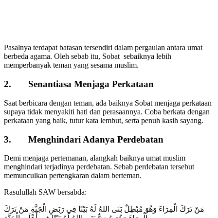
Pasalnya terdapat batasan tersendiri dalam pergaulan antara umat
berbeda agama. Oleh sebab itu, Sobat sebaiknya lebih
memperbanyak teman yang sesama muslim.
2. Senantiasa Menjaga Perkataan
Saat berbicara dengan teman, ada baiknya Sobat menjaga perkataan
supaya tidak menyakiti hati dan perasaannya. Coba berkata dengan
perkataan yang baik, tutur kata lembut, serta penuh kasih sayang.
3. Menghindari Adanya Perdebatan
Demi menjaga pertemanan, alangkah baiknya umat muslim
menghindari terjadinya perdebatan. Sebab perdebatan tersebut
memunculkan pertengkaran dalam berteman.
Rasulullah SAW bersabda:
مَنْ تَرَكَ الْمِرَاءَ وَهُوَ مُبْطِلٌ بَنَى اللهُ لَهُ بَيْتًا فِي رَبَضِ الْجَنَّةِ مَنْ تَرَكَ