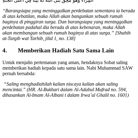
الْمِرَاءَ وَهُوَ مُحِقٌّ بَنَى اللهُ لَهُ بَيْتًا فِي أَعْلَى الْجَنَّةِ
“Barangsiapa yang meninggalkan perdebatan sementara ia berada
di atas kebatilan, maka Allah akan bangunkan sebuah rumah
baginya di pinggiran surga. Dan barangsiapa yang meninggalkan
perdebatan padahal dia berada di atas kebenaran, maka Allah
akan membangun sebuah rumah baginya di atas surga.” [Shahih
at-Targib wat Tarhib, jilid 1, no. 138]
4. Memberikan Hadiah Satu Sama Lain
Untuk menjalin pertemanan yang aman, hendaknya Sobat saling
memberikan hadiah kepada satu sama lain. Nabi Muhammad SAW
pernah bersabda:
“Saling menghadiahilah kalian niscaya kalian akan saling
mencintai.” (HR. Al-Bukhari dalam Al-Adabul Mufrad no. 594,
dihasankan Al-Imam Al-Albani t dalam Irwa`ul Ghalil no. 1601)