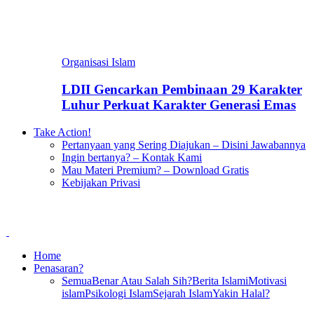
Organisasi Islam
LDII Gencarkan Pembinaan 29 Karakter
Luhur Perkuat Karakter Generasi Emas
Take Action!
Pertanyaan yang Sering Diajukan – Disini Jawabannya
Ingin bertanya? – Kontak Kami
Mau Materi Premium? – Download Gratis
Kebijakan Privasi
Home
Penasaran?
Semua
Benar Atau Salah Sih?
Berita Islami
Motivasi
islam
Psikologi Islam
Sejarah Islam
Yakin Halal?