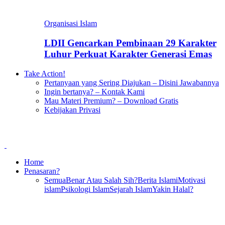
Organisasi Islam
LDII Gencarkan Pembinaan 29 Karakter
Luhur Perkuat Karakter Generasi Emas
Take Action!
Pertanyaan yang Sering Diajukan – Disini Jawabannya
Ingin bertanya? – Kontak Kami
Mau Materi Premium? – Download Gratis
Kebijakan Privasi
Home
Penasaran?
Semua
Benar Atau Salah Sih?
Berita Islami
Motivasi
islam
Psikologi Islam
Sejarah Islam
Yakin Halal?