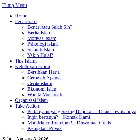
Tutup Menu
Home
Penasaran?
Benar Atau Salah Sih?
Berita Islami
Motivasi islam
Psikologi Islam
Sejarah Islam
Yakin Halal?
Tips Islami
Kehidupan Islami
Bersihkan Harta
Ceramah Agama
Cerita islami
Ekonomi Islam
Wanita Muslimah
Organisasi Islam
Take Action!
Pertanyaan yang Sering Diajukan – Disini Jawabannya
Ingin bertanya? – Kontak Kami
Mau Materi Premium? – Download Gratis
Kebijakan Privasi
Sabtu, Agustus 8, 2026