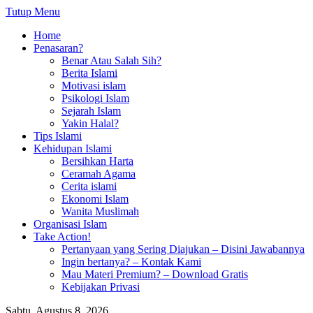
Tutup Menu
Home
Penasaran?
Benar Atau Salah Sih?
Berita Islami
Motivasi islam
Psikologi Islam
Sejarah Islam
Yakin Halal?
Tips Islami
Kehidupan Islami
Bersihkan Harta
Ceramah Agama
Cerita islami
Ekonomi Islam
Wanita Muslimah
Organisasi Islam
Take Action!
Pertanyaan yang Sering Diajukan – Disini Jawabannya
Ingin bertanya? – Kontak Kami
Mau Materi Premium? – Download Gratis
Kebijakan Privasi
Sabtu, Agustus 8, 2026