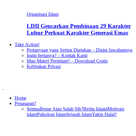
Organisasi Islam
LDII Gencarkan Pembinaan 29 Karakter
Luhur Perkuat Karakter Generasi Emas
Take Action!
Pertanyaan yang Sering Diajukan – Disini Jawabannya
Ingin bertanya? – Kontak Kami
Mau Materi Premium? – Download Gratis
Kebijakan Privasi
Home
Penasaran?
Semua
Benar Atau Salah Sih?
Berita Islami
Motivasi
islam
Psikologi Islam
Sejarah Islam
Yakin Halal?