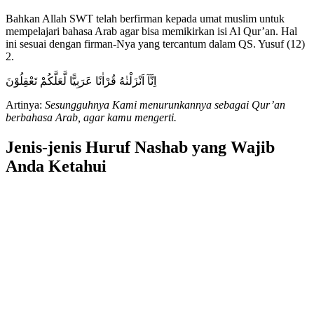
Bahkan Allah SWT telah berfirman kepada umat muslim untuk
mempelajari bahasa Arab agar bisa memikirkan isi Al Qur’an. Hal
ini sesuai dengan firman-Nya yang tercantum dalam QS. Yusuf (12)
2.
اِنَّآ اَنْزَلْنٰهُ قُرْاٰنًا عَرَبِيًّا لَّعَلَّكُمْ تَعْقِلُوْنَ
Artinya:
Sesungguhnya Kami menurunkannya sebagai Qur’an
berbahasa Arab, agar kamu mengerti.
Jenis-jenis Huruf Nashab yang Wajib
Anda Ketahui