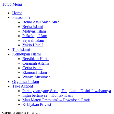
Tutup Menu
Home
Penasaran?
Benar Atau Salah Sih?
Berita Islami
Motivasi islam
Psikologi Islam
Sejarah Islam
Yakin Halal?
Tips Islami
Kehidupan Islami
Bersihkan Harta
Ceramah Agama
Cerita islami
Ekonomi Islam
Wanita Muslimah
Organisasi Islam
Take Action!
Pertanyaan yang Sering Diajukan – Disini Jawabannya
Ingin bertanya? – Kontak Kami
Mau Materi Premium? – Download Gratis
Kebijakan Privasi
Sabtu, Agustus 8, 2026