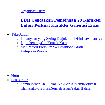
Organisasi Islam
LDII Gencarkan Pembinaan 29 Karakter
Luhur Perkuat Karakter Generasi Emas
Take Action!
Pertanyaan yang Sering Diajukan – Disini Jawabannya
Ingin bertanya? – Kontak Kami
Mau Materi Premium? – Download Gratis
Kebijakan Privasi
Home
Penasaran?
Semua
Benar Atau Salah Sih?
Berita Islami
Motivasi
islam
Psikologi Islam
Sejarah Islam
Yakin Halal?