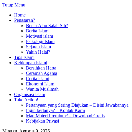
Tutup Menu
Home
Penasaran?
Benar Atau Salah Sih?
Berita Islami
Motivasi islam
Psikologi Islam
Sejarah Islam
Yakin Halal?
Tips Islami
Kehidupan Islami
Bersihkan Harta
Ceramah Agama
Cerita islami
Ekonomi Islam
Wanita Muslimah
Organisasi Islam
Take Action!
Pertanyaan yang Sering Diajukan – Disini Jawabannya
Ingin bertanya? – Kontak Kami
Mau Materi Premium? – Download Gratis
Kebijakan Privasi
Minggu, Agustus 9, 2026