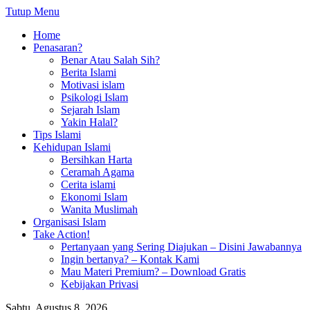
Tutup Menu
Home
Penasaran?
Benar Atau Salah Sih?
Berita Islami
Motivasi islam
Psikologi Islam
Sejarah Islam
Yakin Halal?
Tips Islami
Kehidupan Islami
Bersihkan Harta
Ceramah Agama
Cerita islami
Ekonomi Islam
Wanita Muslimah
Organisasi Islam
Take Action!
Pertanyaan yang Sering Diajukan – Disini Jawabannya
Ingin bertanya? – Kontak Kami
Mau Materi Premium? – Download Gratis
Kebijakan Privasi
Sabtu, Agustus 8, 2026