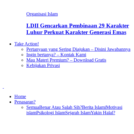
Organisasi Islam
LDII Gencarkan Pembinaan 29 Karakter
Luhur Perkuat Karakter Generasi Emas
Take Action!
Pertanyaan yang Sering Diajukan – Disini Jawabannya
Ingin bertanya? – Kontak Kami
Mau Materi Premium? – Download Gratis
Kebijakan Privasi
Home
Penasaran?
Semua
Benar Atau Salah Sih?
Berita Islami
Motivasi
islam
Psikologi Islam
Sejarah Islam
Yakin Halal?