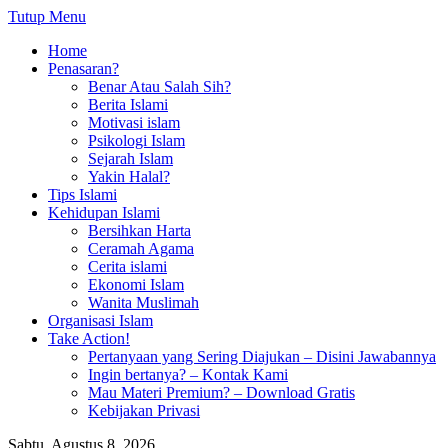
Tutup Menu
Home
Penasaran?
Benar Atau Salah Sih?
Berita Islami
Motivasi islam
Psikologi Islam
Sejarah Islam
Yakin Halal?
Tips Islami
Kehidupan Islami
Bersihkan Harta
Ceramah Agama
Cerita islami
Ekonomi Islam
Wanita Muslimah
Organisasi Islam
Take Action!
Pertanyaan yang Sering Diajukan – Disini Jawabannya
Ingin bertanya? – Kontak Kami
Mau Materi Premium? – Download Gratis
Kebijakan Privasi
Sabtu, Agustus 8, 2026