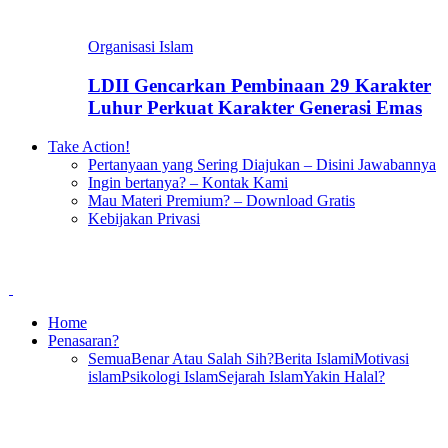
Organisasi Islam
LDII Gencarkan Pembinaan 29 Karakter
Luhur Perkuat Karakter Generasi Emas
Take Action!
Pertanyaan yang Sering Diajukan – Disini Jawabannya
Ingin bertanya? – Kontak Kami
Mau Materi Premium? – Download Gratis
Kebijakan Privasi
Home
Penasaran?
Semua
Benar Atau Salah Sih?
Berita Islami
Motivasi
islam
Psikologi Islam
Sejarah Islam
Yakin Halal?