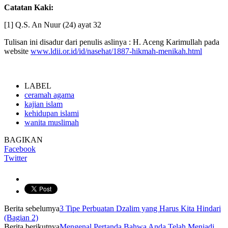
Catatan Kaki:
[1] Q.S. An Nuur (24) ayat 32
Tulisan ini disadur dari penulis aslinya : H. Aceng Karimullah pada
website
www.ldii.or.id/id/nasehat/1887-hikmah-menikah.html
LABEL
ceramah agama
kajian islam
kehidupan islami
wanita muslimah
BAGIKAN
Facebook
Twitter
Berita sebelumya
3 Tipe Perbuatan Dzalim yang Harus Kita Hindari
(Bagian 2)
Berita berikutnya
Mengenal Pertanda Bahwa Anda Telah Menjadi