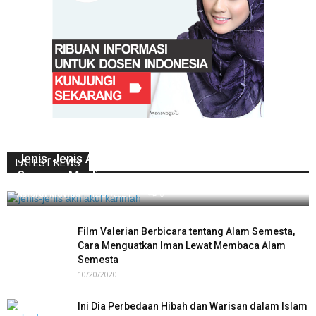
Jenis-Jenis Akhlakul Karimah yang Harus Dimiliki
LATEST NEWS
Seorang Muslim
Asrorul Muvida
-
12/31/2024
0
Film Valerian Berbicara tentang Alam Semesta,
Cara Menguatkan Iman Lewat Membaca Alam
Semesta
10/20/2020
Ini Dia Perbedaan Hibah dan Warisan dalam Islam