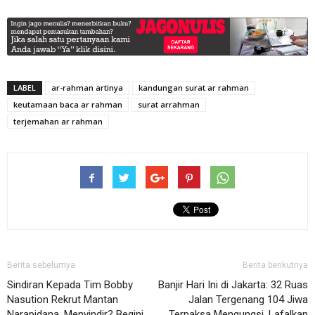
LABEL
ar-rahman artinya
kandungan surat ar rahman
keutamaan baca ar rahman
surat arrahman
terjemahan ar rahman
Berita sebelumya
Berita berikutnya
Sindiran Kepada Tim Bobby
Banjir Hari Ini di Jakarta: 32 Ruas
Nasution Rekrut Mantan
Jalan Tergenang 104 Jiwa
Narapidana, Menyindir? Begini
Terpaksa Mengungsi, Lafalkan