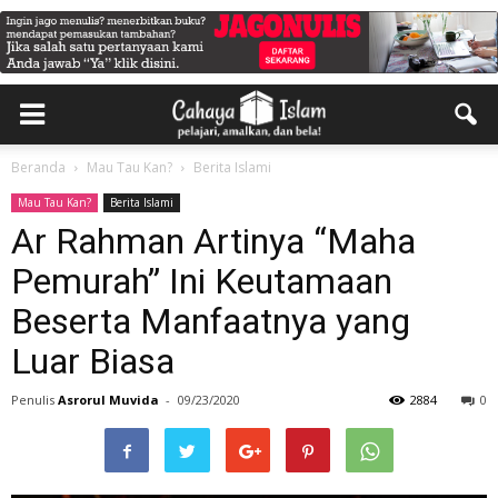
Beranda
Mau Tau Kan?
Berita Islami
Mau Tau Kan?
Berita Islami
Ar Rahman Artinya “Maha
Pemurah” Ini Keutamaan
Beserta Manfaatnya yang
Luar Biasa
Penulis
Asrorul Muvida
-
09/23/2020
2884
0