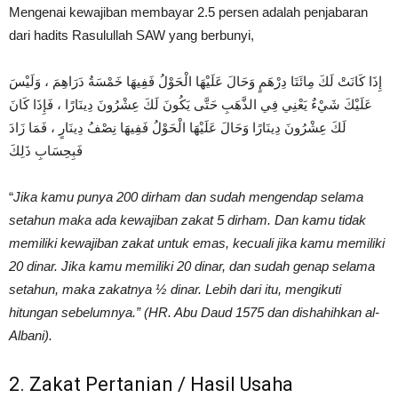
Mengenai kewajiban membayar 2.5 persen adalah penjabaran
dari hadits Rasulullah SAW yang berbunyi,
إِذَا كَانَتْ لَكَ مِائَتَا دِرْهَمٍ وَحَالَ عَلَيْهَا الْحَوْلُ فَفِيهَا خَمْسَةُ دَرَاهِمَ ، وَلَيْسَ
عَلَيْكَ شَيْءٌ يَعْنِي فِي الذَّهَبِ حَتَّى يَكُونَ لَكَ عِشْرُونَ دِينَارًا ، فَإِذَا كَانَ
لَكَ عِشْرُونَ دِينَارًا وَحَالَ عَلَيْهَا الْحَوْلُ فَفِيهَا نِصْفُ دِينَارٍ ، فَمَا زَادَ
فَبِحِسَابِ ذَلِكَ
“
Jika kamu punya 200 dirham dan sudah mengendap selama
setahun maka ada kewajiban zakat 5 dirham. Dan kamu tidak
memiliki kewajiban zakat untuk emas, kecuali jika kamu memiliki
20 dinar. Jika kamu memiliki 20 dinar, dan sudah genap selama
setahun, maka zakatnya ½ dinar. Lebih dari itu, mengikuti
hitungan sebelumnya.” (HR. Abu Daud 1575 dan dishahihkan al-
Albani).
2. Zakat Pertanian / Hasil Usaha