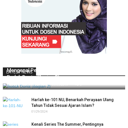
Mengenal Pertanda Bahwa Anda Telah Menjadi
LATEST NEWS
Budak Dunia (Bagian 2)
Cahaya Islam Indonesia
-
09/03/2019
0
Harlah ke-101 NU, Benarkah Perayaan Ulang
Tahun Tidak Sesuai Ajaran Islam?
01/29/2024
Kenali Series The Summer, Pentingnya