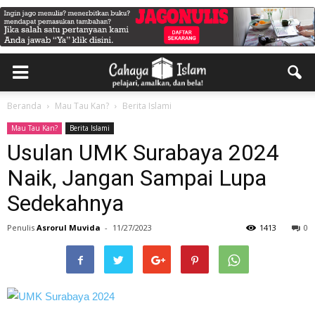
Beranda
Mau Tau Kan?
Berita Islami
Mau Tau Kan?
Berita Islami
Usulan UMK Surabaya 2024
Naik, Jangan Sampai Lupa
Sedekahnya
Penulis
Asrorul Muvida
-
11/27/2023
1413
0