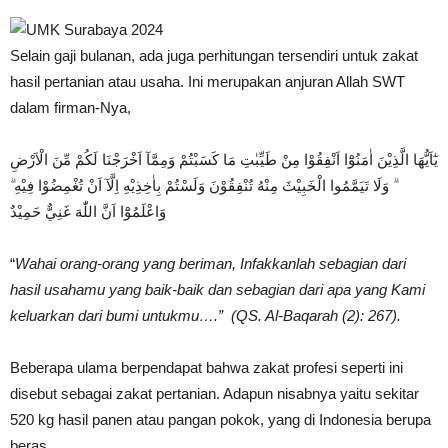
Selain gaji bulanan, ada juga perhitungan tersendiri untuk zakat
hasil pertanian atau usaha. Ini merupakan anjuran Allah SWT
dalam firman-Nya,
يٰٓاَيُّهَا الَّذِيْنَ اٰمَنُوْٓا اَنْفِقُوْا مِنْ طَيِّبٰتِ مَا كَسَبْتُمْ وَمِمَّآ اَخْرَجْنَا لَكُمْ مِّنَ الْاَرْضِ
ۗ وَلَا تَيَمَّمُوا الْخَبِيْثَ مِنْهُ تُنْفِقُوْنَ وَلَسْتُمْ بِاٰخِذِيْهِ اِلَّآ اَنْ تُغْمِضُوْا فِيْهِ ۗ
وَاعْلَمُوْٓا اَنَّ اللّٰهَ غَنِيٌّ حَمِيْدٌ
“
Wahai orang-orang yang beriman, Infakkanlah sebagian dari
hasil usahamu yang baik-baik dan sebagian dari apa yang Kami
keluarkan dari bumi untukmu….” (QS. Al-Baqarah (2): 267).
Beberapa ulama berpendapat bahwa zakat profesi seperti ini
disebut sebagai zakat pertanian. Adapun nisabnya yaitu sekitar
520 kg hasil panen atau pangan pokok, yang di Indonesia berupa
beras.